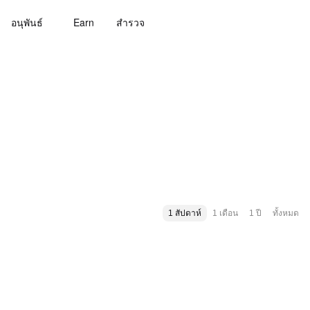
อนุพันธ์
Earn
สํารวจ
1 สัปดาห์
1 เดือน
1 ปี
ทั้งหมด