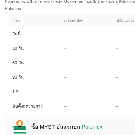
ติดตามการเคลื่อนไหวของราคา Mysterium โดยมีมุมมองแผนภูมิที่ครอบคลุม
Poloniex
เวลา
เปลี่ยนแปลง
เปลี่ยนแปลง
วันนี้
--
--
30 วัน
--
--
60 วัน
--
--
90 วัน
--
--
1 ปี
--
--
นับตั้งแต่รายการ
--
--
ซื้อ MYST อันแรกบน
Poloniex