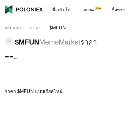
ซื้อคริปโต
ตลาด
ซื้อขาย
หน้าแรก
ราคา
$MFUN
$MFUN
MemeMarket
ราคา
--
--
ราคา $MFUN แบบเรียลไทม์