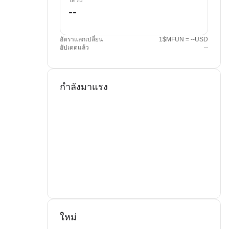
ได้รับ
อัตราแลกเปลี่ยน
1$MFUN = --USD
อัปเดตแล้ว
--
กำลังมาแรง
ใหม่