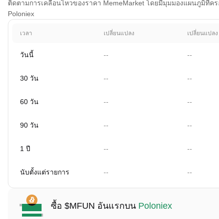
ติดตามการเคลื่อนไหวของราคา MemeMarket โดยมีมุมมองแผนภูมิที่ครอบคล
Poloniex
เวลา
เปลี่ยนแปลง
เปลี่ยนแปลง
วันนี้
--
--
30 วัน
--
--
60 วัน
--
--
90 วัน
--
--
1 ปี
--
--
นับตั้งแต่รายการ
--
--
ซื้อ $MFUN อันแรกบน
Poloniex