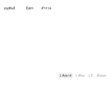
อนุพันธ์
Earn
สํารวจ
1 สัปดาห์
1 เดือน
1 ปี
ทั้งหมด