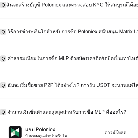
ฉันจะสร้างบัญชี Poloniex และตรวจสอบ KYC ให้สมบูรณ์ได้อย
Q
หากต้องการสร้างบัญชีผู้ใช้ กรุณาไปที่
หน้าลงทะเบียน
บนเว็บไซต์อย่าง
A
"ลงทะเบียน" ใช้อีเมลหรือหมายเลขโทรศัพท์ ตั้งรหัสผ่าน และตรวจสอบผ่า
วิธีการชำระเงินใดสำหรับการซื้อ Poloniex สนับสนุน Matrix L
Q
"ความปลอดภัย" อัปโหลดเอกสาร Id ที่ถูกต้องของคุณ และถ่ายเซลฟี่เพื
ชั่วโมง
A
Poloniex สนับสนุน: 1) บัตรเครดิต/เดบิต (Visa/MasterCard) สำหรับการซ
ที่มีเสถียรภาพ (เช่น USDT) จากผู้ใช้รายอื่นผ่าน escrow; 3) การโอนเงินผ
ค่าธรรมเนียมในการซื้อ MLP ด้วยบัตรเครดิต/เดบิตเป็นเท่าไหร
Q
ซื้อขาย OTC สำหรับธุรกรรมขนาดใหญ่เกิน 100,000 USD พร้อมใบเสนอร
A
ค่าธรรมเนียมการชำระเงินผ่านบัตรเครดิตแตกต่างกันไปตามผู้ให้บริการบุค
ข้อมูลใด ๆ ของบัตรของคุณ หลังจากซื้อ USDT ด้วยบัตรของคุณแล้ว คุณ
ฉันจะเริ่มซื้อขาย P2P ได้อย่างไร? การรับ USDT จะนานแค่ไ
Q
การซื้อขายแบบสปอตมาตรฐาน (ต่ำถึง 0.05%) ใช้กับการซื้อขาย MLP/US
A
ไปที่หน้าซื้อขาย P2P เลือกโฆษณาของผู้ขาย (เช่น USDT) สร้างคำสั่ง
เป็นต้น) เมื่อผู้ขายยืนยันการรับเงิน USDT จะถูกปล่อยจาก escrow ไปยังกระ
จำนวนเงินขั้นต่ำและสูงสุดสำหรับการซื้อ MLP คืออะไร?
Q
กับวิธีการชำระเงินและเวลาตอบสนองของผู้ขาย
A
ขีดจำกัดขั้นต่ำและสูงสุดแตกต่างกันขึ้นอยู่กับวิธีการซื้อและระดับการต
แอป Poloniex
ดาวน์โหลด
ดอลลาร์โดยสูงสุดขึ้นอยู่กับผู้ให้บริการ ผู้ขาย P2P ส่วนใหญ่มีข้อกำหนดก
บ้านของคุณสําหรับคริปโต