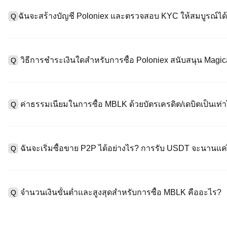
ฉันจะสร้างบัญชี Poloniex และตรวจสอบ KYC ให้สมบูรณ์ได้
Q
หากต้องการสร้างบัญชีผู้ใช้ กรุณาไปที่
หน้าลงทะเบียน
บนเว็บไซต์อย่
A
"ลงทะเบียน" ใช้อีเมลหรือหมายเลขโทรศัพท์ ตั้งรหัสผ่าน และตรวจสอบผ
วิธีการชำระเงินใดสำหรับการซื้อ Poloniex สนับสนุน Magi
Q
"ความปลอดภัย" อัปโหลดเอกสาร Id ที่ถูกต้องของคุณ และถ่ายเซลฟี่เ
ชั่วโมง
A
Poloniex สนับสนุน: 1) บัตรเครดิต/เดบิต (Visa/MasterCard) สำหรับก
ที่มีเสถียรภาพ (เช่น USDT) จากผู้ใช้รายอื่นผ่าน escrow; 3) การโอนเงิ
ค่าธรรมเนียมในการซื้อ MBLK ด้วยบัตรเครดิต/เดบิตเป็นเท่า
Q
ซื้อขาย OTC สำหรับธุรกรรมขนาดใหญ่เกิน 100,000 USD พร้อมใบเสน
A
ค่าธรรมเนียมการชำระเงินผ่านบัตรเครดิตแตกต่างกันไปตามผู้ให้บริการบ
ข้อมูลใด ๆ ของบัตรของคุณ หลังจากซื้อ USDT ด้วยบัตรของคุณแล้ว ค
ฉันจะเริ่มซื้อขาย P2P ได้อย่างไร? การรับ USDT จะนานแ
Q
ธรรมเนียมการซื้อขายแบบสปอตมาตรฐาน (ต่ำถึง 0.05%) ใช้กับการซื
A
ไปที่หน้าซื้อขาย P2P เลือกโฆษณาของผู้ขาย (เช่น USDT) สร้างคำส
เป็นต้น) เมื่อผู้ขายยืนยันการรับเงิน USDT จะถูกปล่อยจาก escrow ไปยังก
จำนวนเงินขั้นต่ำและสูงสุดสำหรับการซื้อ MBLK คืออะไร?
Q
กับวิธีการชำระเงินและเวลาตอบสนองของผู้ขาย
A
ขีดจำกัดขั้นต่ำและสูงสุดแตกต่างกันขึ้นอยู่กับวิธีการซื้อและระดับก