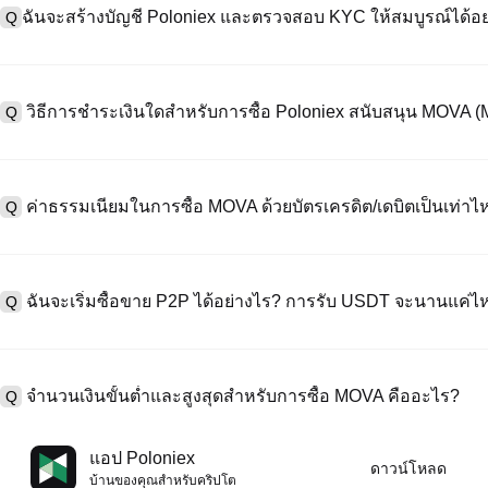
ฉันจะสร้างบัญชี Poloniex และตรวจสอบ KYC ให้สมบูรณ์ได้อย
Q
หากต้องการสร้างบัญชีผู้ใช้ กรุณาไปที่
หน้าลงทะเบียน
บนเว็บไซต์อย่าง
A
"ลงทะเบียน" ใช้อีเมลหรือหมายเลขโทรศัพท์ ตั้งรหัสผ่าน และตรวจสอบผ่า
วิธีการชำระเงินใดสำหรับการซื้อ Poloniex สนับสนุน MOVA 
Q
"ความปลอดภัย" อัปโหลดเอกสาร Id ที่ถูกต้องของคุณ และถ่ายเซลฟี่เพื
ชั่วโมง
A
Poloniex สนับสนุน: 1) บัตรเครดิต/เดบิต (Visa/MasterCard) สำหรับการซ
ที่มีเสถียรภาพ (เช่น USDT) จากผู้ใช้รายอื่นผ่าน escrow; 3) การโอนเงินผ
ค่าธรรมเนียมในการซื้อ MOVA ด้วยบัตรเครดิต/เดบิตเป็นเท่าไห
Q
ซื้อขาย OTC สำหรับธุรกรรมขนาดใหญ่เกิน 100,000 USD พร้อมใบเสนอร
A
ค่าธรรมเนียมการชำระเงินผ่านบัตรเครดิตแตกต่างกันไปตามผู้ให้บริการบุค
ข้อมูลใด ๆ ของบัตรของคุณ หลังจากซื้อ USDT ด้วยบัตรของคุณแล้ว คุณ
ฉันจะเริ่มซื้อขาย P2P ได้อย่างไร? การรับ USDT จะนานแค่ไ
Q
ธรรมเนียมการซื้อขายแบบสปอตมาตรฐาน (ต่ำถึง 0.05%) ใช้กับการซื้อ
A
ไปที่หน้าซื้อขาย P2P เลือกโฆษณาของผู้ขาย (เช่น USDT) สร้างคำสั่ง
เป็นต้น) เมื่อผู้ขายยืนยันการรับเงิน USDT จะถูกปล่อยจาก escrow ไปยังกระ
จำนวนเงินขั้นต่ำและสูงสุดสำหรับการซื้อ MOVA คืออะไร?
Q
กับวิธีการชำระเงินและเวลาตอบสนองของผู้ขาย
A
ขีดจำกัดขั้นต่ำและสูงสุดแตกต่างกันขึ้นอยู่กับวิธีการซื้อและระดับการต
แอป Poloniex
ดาวน์โหลด
ดอลลาร์โดยสูงสุดขึ้นอยู่กับผู้ให้บริการ ผู้ขาย P2P ส่วนใหญ่มีข้อกำหนดก
บ้านของคุณสําหรับคริปโต