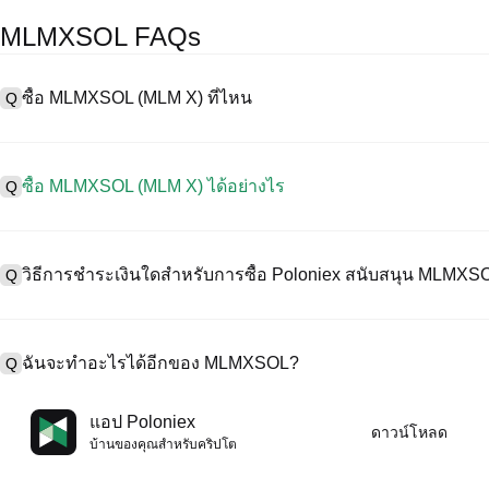
MLMXSOL FAQs
ซื้อ MLMXSOL (MLM X) ที่ไหน
Q
A
การแลกเปลี่ยนแบบรวมศูนย์ (CEX) เป็นหนึ่งในวิธีที่ง่ายที่สุดและน่าเชื่อ
งานง่าย สภาพคล่องสูง และเครื่องมือการซื้อขายที่หลากหลายเพื่อลดคว
ซื้อ MLMXSOL (MLM X) ได้อย่างไร
Q
ริปโทเคอร์เรนซีที่หลากหลาย รวมทั้ง MLMXSOL, และให้ค่าธรรมเนียมกา
ซื้อ MLM X บน CEX ดังนี้:
A
เริ่มต้นการเดินทางด้วยคริปโตของคุณกับ Poloniex แพลตฟอร์มที่ปลอ
1. สร้างบัญชีและตรวจสอบ KYC ให้สมบูรณ์
และทรัพย์สินดิจิทัลคุณภาพสูงมากมาย
วิธีการชำระเงินใดสำหรับการซื้อ Poloniex สนับสนุน MLMXS
Q
2. ทุนในบัญชีของคุณด้วยเคอร์เรนซีเฟียตและคริปโทเคอร์เรนซี
3. ค้น MLMXSOL.
4. สั่งซื้อตลาด/จำกัดออร์เดอร์
A
Poloniex สนับสนุน:
1) บัตรเครดิต/เดบิต (เช่น Visa และ Mastercard) เพื่อซื้อเหรียญเสถียร 
ฉันจะทำอะไรได้อีกของ MLMXSOL?
Q
2) การซื้อขาย P2P เพื่อซื้อ USDT จากผู้ใช้รายอื่น ปกป้องโดยกลไกการค
3) การโอนเงินเข้าเคอร์เรนซีเฟียต เช่น USD ดำเนินการภายใน 1-3 ว
4) การซื้อขายแบบ OTC สำหรับการซื้อขายแต่ละบล็อกที่มากกว่า $100
A
คุณสามารถซื้อขายล่วงหน้ากับ USDT หรือ USDC
แอป Poloniex
ดาวน์โหลด
เพิ่มมูลค่าคริปโตของคุณด้วยผลตอบแทนแบบพาสซีฟ
บ้านของคุณสําหรับคริปโต