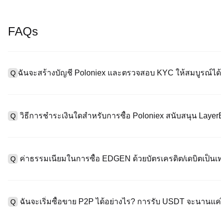
FAQs
ฉันจะสร้างบัญชี Poloniex และตรวจสอบ KYC ให้สมบูรณ์ได้
Q
หากต้องการสร้างบัญชีผู้ใช้ กรุณาไปที่
หน้าลงทะเบียน
บนเว็บไซต์อย่
A
"ลงทะเบียน" ใช้อีเมลหรือหมายเลขโทรศัพท์ ตั้งรหัสผ่าน และตรวจสอบผ
วิธีการชำระเงินใดสำหรับการซื้อ Poloniex สนับสนุน Lay
Q
"ความปลอดภัย" อัปโหลดเอกสาร Id ที่ถูกต้องของคุณ และถ่ายเซลฟี่เ
ชั่วโมง
A
Poloniex สนับสนุน: 1) บัตรเครดิต/เดบิต (Visa/MasterCard) สำหรับก
ที่มีเสถียรภาพ (เช่น USDT) จากผู้ใช้รายอื่นผ่าน escrow; 3) การโอนเงิ
ค่าธรรมเนียมในการซื้อ EDGEN ด้วยบัตรเครดิต/เดบิตเป็นเท
Q
ซื้อขาย OTC สำหรับธุรกรรมขนาดใหญ่เกิน 100,000 USD พร้อมใบเสน
A
ค่าธรรมเนียมการชำระเงินผ่านบัตรเครดิตแตกต่างกันไปตามผู้ให้บริการบ
ข้อมูลใด ๆ ของบัตรของคุณ หลังจากซื้อ USDT ด้วยบัตรของคุณแล้ว ค
ฉันจะเริ่มซื้อขาย P2P ได้อย่างไร? การรับ USDT จะนานแ
Q
ธรรมเนียมการซื้อขายแบบสปอตมาตรฐาน (ต่ำถึง 0.05%) ใช้กับการซื