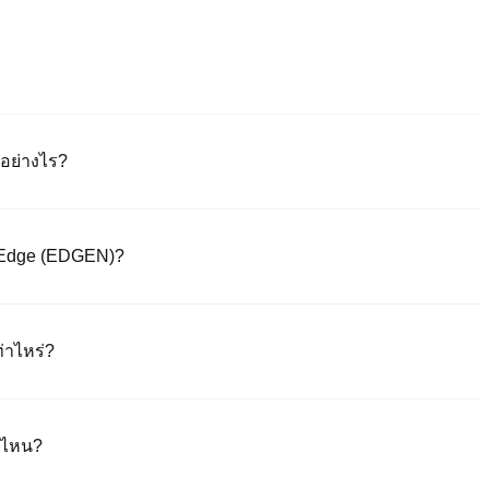
อย่างไร?
างเป็นทางการของเรา หรือดาวน์โหลดแอพ Poloniex (iOS/Android) คลิก
่านลิงก์ยืนยันหรือรหัส Sms หลังจากลงทะเบียนแล้ว ไปที่ "การตั้งค่า" >
erEdge (EDGEN)?
พื่อตรวจสอบ KYC ให้เสร็จสมบูรณ์ กระบวนการนี้มักจะใช้เวลา 24-48
ารซื้อเหรียญเสถียรทันที (เช่น USDT) 2) การซื้อขาย P2P เพื่อซื้อเหรียญ
นผ่านธนาคาร (เงินฝาก fiat) ใน USD และ fiat อื่นๆ (1-3 วันทำการ) 4) การ
่าไหร่?
อราคาที่กำหนดเอง
ุคคลที่สาม ซึ่งโดยปกติจะอยู่ที่ 0.5% ถึง 1.5% Poloniex ไม่ได้เก็บ
ุณสามารถแลกเปลี่ยน USDT กับ EDGEN ได้ทันทีในตลาดสปอต ค่า
ค่ไหน?
้อขาย EDGEN/USDT