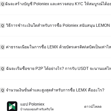
ฉันจะสร้างบัญชี Poloniex และตรวจสอบ KYC ให้สมบูรณ์ได้อย
Q
หากต้องการสร้างบัญชีผู้ใช้ กรุณาไปที่
หน้าลงทะเบียน
บนเว็บไซต์อย่าง
A
"ลงทะเบียน" ใช้อีเมลหรือหมายเลขโทรศัพท์ ตั้งรหัสผ่าน และตรวจสอบผ่า
วิธีการชำระเงินใดสำหรับการซื้อ Poloniex สนับสนุน LEMON
Q
"ความปลอดภัย" อัปโหลดเอกสาร Id ที่ถูกต้องของคุณ และถ่ายเซลฟี่เพื
ชั่วโมง
A
Poloniex สนับสนุน: 1) บัตรเครดิต/เดบิต (Visa/MasterCard) สำหรับการซ
ที่มีเสถียรภาพ (เช่น USDT) จากผู้ใช้รายอื่นผ่าน escrow; 3) การโอนเงินผ
ค่าธรรมเนียมในการซื้อ LEMX ด้วยบัตรเครดิต/เดบิตเป็นเท่าไห
Q
ซื้อขาย OTC สำหรับธุรกรรมขนาดใหญ่เกิน 100,000 USD พร้อมใบเสนอร
A
ค่าธรรมเนียมการชำระเงินผ่านบัตรเครดิตแตกต่างกันไปตามผู้ให้บริการบุค
ข้อมูลใด ๆ ของบัตรของคุณ หลังจากซื้อ USDT ด้วยบัตรของคุณแล้ว คุณ
ฉันจะเริ่มซื้อขาย P2P ได้อย่างไร? การรับ USDT จะนานแค่ไ
Q
ธรรมเนียมการซื้อขายแบบสปอตมาตรฐาน (ต่ำถึง 0.05%) ใช้กับการซื้อ
A
ไปที่หน้าซื้อขาย P2P เลือกโฆษณาของผู้ขาย (เช่น USDT) สร้างคำสั่ง
เป็นต้น) เมื่อผู้ขายยืนยันการรับเงิน USDT จะถูกปล่อยจาก escrow ไปยังกระ
จำนวนเงินขั้นต่ำและสูงสุดสำหรับการซื้อ LEMX คืออะไร?
Q
กับวิธีการชำระเงินและเวลาตอบสนองของผู้ขาย
A
ขีดจำกัดขั้นต่ำและสูงสุดแตกต่างกันขึ้นอยู่กับวิธีการซื้อและระดับการต
แอป Poloniex
ดาวน์โหลด
ดอลลาร์โดยสูงสุดขึ้นอยู่กับผู้ให้บริการ ผู้ขาย P2P ส่วนใหญ่มีข้อกำหนดก
บ้านของคุณสําหรับคริปโต