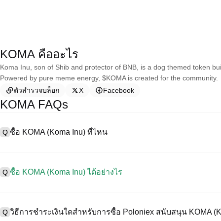
KOMA คืออะไร
Koma Inu, son of Shib and protector of BNB, is a dog themed token bui
Powered by pure meme energy, $KOMA is created for the community.
ตัวสำรวจบล็อก
X
Facebook
KOMA FAQs
ซื้อ KOMA (Koma Inu) ที่ไหน
Q
A
การแลกเปลี่ยนแบบรวมศูนย์ (CEX) เป็นหนึ่งในวิธีที่ง่ายที่สุดและน่าเชื่อ
งานง่าย สภาพคล่องสูง และเครื่องมือการซื้อขายที่หลากหลายเพื่อลดคว
ซื้อ KOMA (Koma Inu) ได้อย่างไร
Q
ริปโทเคอร์เรนซีที่หลากหลาย รวมทั้ง KOMA, และให้ค่าธรรมเนียมการซื้
ซื้อ Koma Inu บน CEX ดังนี้:
A
เริ่มต้นการเดินทางด้วยคริปโตของคุณกับ Poloniex แพลตฟอร์มที่ปลอด
1. สร้างบัญชีและตรวจสอบ KYC ให้สมบูรณ์
และทรัพย์สินดิจิทัลคุณภาพสูงมากมาย
วิธีการชำระเงินใดสำหรับการซื้อ Poloniex สนับสนุน KOMA (
Q
2. ทุนในบัญชีของคุณด้วยเคอร์เรนซีเฟียตและคริปโทเคอร์เรนซี