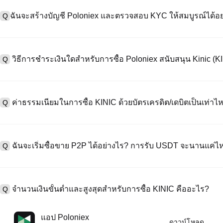
ฉันจะสร้างบัญชี Poloniex และตรวจสอบ KYC ให้สมบูรณ์ได้อย
Q
หากต้องการสร้างบัญชีผู้ใช้ กรุณาไปที่
หน้าลงทะเบียน
บนเว็บไซต์อย่าง
A
"ลงทะเบียน" ใช้อีเมลหรือหมายเลขโทรศัพท์ ตั้งรหัสผ่าน และตรวจสอบผ่า
วิธีการชำระเงินใดสำหรับการซื้อ Poloniex สนับสนุน Kinic (K
Q
"ความปลอดภัย" อัปโหลดเอกสาร Id ที่ถูกต้องของคุณ และถ่ายเซลฟี่เพื
ชั่วโมง
A
Poloniex สนับสนุน: 1) บัตรเครดิต/เดบิต (Visa/MasterCard) สำหรับการซ
ที่มีเสถียรภาพ (เช่น USDT) จากผู้ใช้รายอื่นผ่าน escrow; 3) การโอนเงินผ
ค่าธรรมเนียมในการซื้อ KINIC ด้วยบัตรเครดิต/เดบิตเป็นเท่าไห
Q
ซื้อขาย OTC สำหรับธุรกรรมขนาดใหญ่เกิน 100,000 USD พร้อมใบเสนอร
A
ค่าธรรมเนียมการชำระเงินผ่านบัตรเครดิตแตกต่างกันไปตามผู้ให้บริการบุค
ข้อมูลใด ๆ ของบัตรของคุณ หลังจากซื้อ USDT ด้วยบัตรของคุณแล้ว คุณส
ฉันจะเริ่มซื้อขาย P2P ได้อย่างไร? การรับ USDT จะนานแค่ไ
Q
ธรรมเนียมการซื้อขายแบบสปอตมาตรฐาน (ต่ำถึง 0.05%) ใช้กับการซื้อข
A
ไปที่หน้าซื้อขาย P2P เลือกโฆษณาของผู้ขาย (เช่น USDT) สร้างคำสั่ง
เป็นต้น) เมื่อผู้ขายยืนยันการรับเงิน USDT จะถูกปล่อยจาก escrow ไปยังกระ
จำนวนเงินขั้นต่ำและสูงสุดสำหรับการซื้อ KINIC คืออะไร?
Q
กับวิธีการชำระเงินและเวลาตอบสนองของผู้ขาย
A
ขีดจำกัดขั้นต่ำและสูงสุดแตกต่างกันขึ้นอยู่กับวิธีการซื้อและระดับการต
แอป Poloniex
ดาวน์โหลด