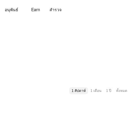
อนุพันธ์
Earn
สํารวจ
1 สัปดาห์
1 เดือน
1 ปี
ทั้งหมด