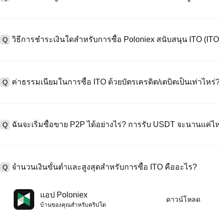
หากต้องการสร้างบัญชีผู้ใช้ กรุณาไปที่
หน้าลงทะเบียน
บนเว็บไซต์อย่าง
A
"ลงทะเบียน" ใช้อีเมลหรือหมายเลขโทรศัพท์ ตั้งรหัสผ่าน และตรวจสอบผ่า
วิธีการชำระเงินใดสำหรับการซื้อ Poloniex สนับสนุน ITO (ITO
Q
"ความปลอดภัย" อัปโหลดเอกสาร Id ที่ถูกต้องของคุณ และถ่ายเซลฟี่เพื
ชั่วโมง
A
Poloniex สนับสนุน: 1) บัตรเครดิต/เดบิต (Visa/MasterCard) สำหรับการซ
ที่มีเสถียรภาพ (เช่น USDT) จากผู้ใช้รายอื่นผ่าน escrow; 3) การโอนเงินผ
ค่าธรรมเนียมในการซื้อ ITO ด้วยบัตรเครดิต/เดบิตเป็นเท่าไหร่
Q
ซื้อขาย OTC สำหรับธุรกรรมขนาดใหญ่เกิน 100,000 USD พร้อมใบเสนอร
A
ค่าธรรมเนียมการชำระเงินผ่านบัตรเครดิตแตกต่างกันไปตามผู้ให้บริการบุค
ข้อมูลใด ๆ ของบัตรของคุณ หลังจากซื้อ USDT ด้วยบัตรของคุณแล้ว คุณ
ฉันจะเริ่มซื้อขาย P2P ได้อย่างไร? การรับ USDT จะนานแค่ไ
Q
การซื้อขายแบบสปอตมาตรฐาน (ต่ำถึง 0.05%) ใช้กับการซื้อขาย ITO/US
A
ไปที่หน้าซื้อขาย P2P เลือกโฆษณาของผู้ขาย (เช่น USDT) สร้างคำสั่ง
เป็นต้น) เมื่อผู้ขายยืนยันการรับเงิน USDT จะถูกปล่อยจาก escrow ไปยังกระ
จำนวนเงินขั้นต่ำและสูงสุดสำหรับการซื้อ ITO คืออะไร?
Q
กับวิธีการชำระเงินและเวลาตอบสนองของผู้ขาย
A
ขีดจำกัดขั้นต่ำและสูงสุดแตกต่างกันขึ้นอยู่กับวิธีการซื้อและระดับการต
แอป Poloniex
ดาวน์โหลด
ดอลลาร์โดยสูงสุดขึ้นอยู่กับผู้ให้บริการ ผู้ขาย P2P ส่วนใหญ่มีข้อกำหนดก
บ้านของคุณสําหรับคริปโต
มัดจำขั้นต่ำ 100 ดอลลาร์ คุณสามารถตรวจสอบแต่ละหน้าสำหรับขีดจำกัด