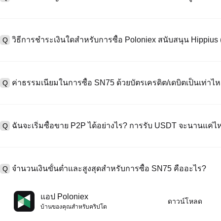
หากต้องการสร้างบัญชีผู้ใช้ กรุณาไปที่
หน้าลงทะเบียน
บนเว็บไซต์อย่าง
A
"ลงทะเบียน" ใช้อีเมลหรือหมายเลขโทรศัพท์ ตั้งรหัสผ่าน และตรวจสอบผ่า
วิธีการชำระเงินใดสำหรับการซื้อ Poloniex สนับสนุน Hippius
Q
"ความปลอดภัย" อัปโหลดเอกสาร Id ที่ถูกต้องของคุณ และถ่ายเซลฟี่เพื
ชั่วโมง
A
Poloniex สนับสนุน: 1) บัตรเครดิต/เดบิต (Visa/MasterCard) สำหรับการซ
ที่มีเสถียรภาพ (เช่น USDT) จากผู้ใช้รายอื่นผ่าน escrow; 3) การโอนเงินผ
ค่าธรรมเนียมในการซื้อ SN75 ด้วยบัตรเครดิต/เดบิตเป็นเท่าไห
Q
ซื้อขาย OTC สำหรับธุรกรรมขนาดใหญ่เกิน 100,000 USD พร้อมใบเสนอร
A
ค่าธรรมเนียมการชำระเงินผ่านบัตรเครดิตแตกต่างกันไปตามผู้ให้บริการบุค
ข้อมูลใด ๆ ของบัตรของคุณ หลังจากซื้อ USDT ด้วยบัตรของคุณแล้ว คุณ
ฉันจะเริ่มซื้อขาย P2P ได้อย่างไร? การรับ USDT จะนานแค่ไ
Q
ธรรมเนียมการซื้อขายแบบสปอตมาตรฐาน (ต่ำถึง 0.05%) ใช้กับการซื้อข
A
ไปที่หน้าซื้อขาย P2P เลือกโฆษณาของผู้ขาย (เช่น USDT) สร้างคำสั่ง
เป็นต้น) เมื่อผู้ขายยืนยันการรับเงิน USDT จะถูกปล่อยจาก escrow ไปยังกระ
จำนวนเงินขั้นต่ำและสูงสุดสำหรับการซื้อ SN75 คืออะไร?
Q
กับวิธีการชำระเงินและเวลาตอบสนองของผู้ขาย
A
ขีดจำกัดขั้นต่ำและสูงสุดแตกต่างกันขึ้นอยู่กับวิธีการซื้อและระดับการต
แอป Poloniex
ดาวน์โหลด
ดอลลาร์โดยสูงสุดขึ้นอยู่กับผู้ให้บริการ ผู้ขาย P2P ส่วนใหญ่มีข้อกำหนดก
บ้านของคุณสําหรับคริปโต
มัดจำขั้นต่ำ 100 ดอลลาร์ คุณสามารถตรวจสอบแต่ละหน้าสำหรับขีดจำกัด