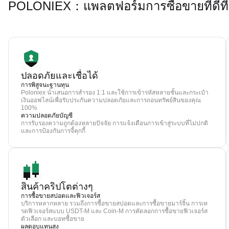
POLONIEX：แพลตฟอร์มการซื้อขายที่ดีที่ส
ปลอดภัยและเชื่อได้
การพิสูจนะฐานทุน
Poloniex นำเสนอการสำรอง 1:1 และใช้การเข้ารหัสหลายชั้นและกระเป๋า
เงินออฟไลน์เพื่อรับประกันความปลอดภัยและการถอนทรัพย์สินของคุณ
100%
ความปลอดภัยบัญชี
การรับรองความถูกต้องหลายปัจจัย การแจ้งเตือนการเข้าสู่ระบบที่ไม่ปกติ
และการป้องกันการจี้คุกกี้
สินค้าคริปโตต่างๆ
การซื้อขายสปอตและฟิวเจอร์ส
บริการหลากหลาย รวมถึงการซื้อขายสปอตและการซื้อขายมาร์จิ้น การเท
รดฟิวเจอร์สแบบ USDT-M และ Coin-M การคัดลอกการซื้อขายฟิวเจอร์ส
ตัวเลือก และบอทซื้อขาย
ผลตอบแทนสูง