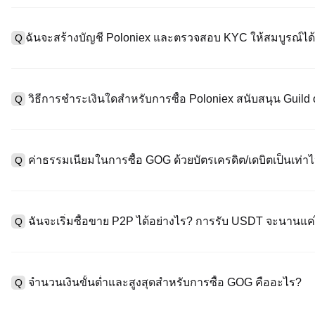
ฉันจะสร้างบัญชี Poloniex และตรวจสอบ KYC ให้สมบูรณ์ได้
Q
หากต้องการสร้างบัญชีผู้ใช้ กรุณาไปที่
หน้าลงทะเบียน
บนเว็บไซต์อย่
A
"ลงทะเบียน" ใช้อีเมลหรือหมายเลขโทรศัพท์ ตั้งรหัสผ่าน และตรวจสอบผ
วิธีการชำระเงินใดสำหรับการซื้อ Poloniex สนับสนุน Guild
Q
"ความปลอดภัย" อัปโหลดเอกสาร Id ที่ถูกต้องของคุณ และถ่ายเซลฟี่เ
ชั่วโมง
A
Poloniex สนับสนุน: 1) บัตรเครดิต/เดบิต (Visa/MasterCard) สำหรับก
ที่มีเสถียรภาพ (เช่น USDT) จากผู้ใช้รายอื่นผ่าน escrow; 3) การโอนเงิ
ค่าธรรมเนียมในการซื้อ GOG ด้วยบัตรเครดิต/เดบิตเป็นเท่าไ
Q
ซื้อขาย OTC สำหรับธุรกรรมขนาดใหญ่เกิน 100,000 USD พร้อมใบเสน
A
ค่าธรรมเนียมการชำระเงินผ่านบัตรเครดิตแตกต่างกันไปตามผู้ให้บริการบ
ข้อมูลใด ๆ ของบัตรของคุณ หลังจากซื้อ USDT ด้วยบัตรของคุณแล้ว 
ฉันจะเริ่มซื้อขาย P2P ได้อย่างไร? การรับ USDT จะนานแ
Q
การซื้อขายแบบสปอตมาตรฐาน (ต่ำถึง 0.05%) ใช้กับการซื้อขาย GOG
A
ไปที่หน้าซื้อขาย P2P เลือกโฆษณาของผู้ขาย (เช่น USDT) สร้างคำส
เป็นต้น) เมื่อผู้ขายยืนยันการรับเงิน USDT จะถูกปล่อยจาก escrow ไปยังก
จำนวนเงินขั้นต่ำและสูงสุดสำหรับการซื้อ GOG คืออะไร?
Q
กับวิธีการชำระเงินและเวลาตอบสนองของผู้ขาย