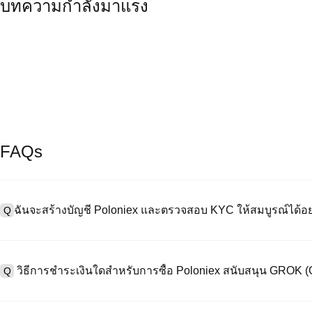
บทความกำลังมาแรง
FAQs
ฉันจะสร้างบัญชี Poloniex และตรวจสอบ KYC ให้สมบูรณ์ได้อย
Q
หากต้องการสร้างบัญชีผู้ใช้ กรุณาไปที่
หน้าลงทะเบียน
บนเว็บไซต์อย่าง
A
"ลงทะเบียน" ใช้อีเมลหรือหมายเลขโทรศัพท์ ตั้งรหัสผ่าน และตรวจสอบผ่า
วิธีการชำระเงินใดสำหรับการซื้อ Poloniex สนับสนุน GROK
Q
"ความปลอดภัย" อัปโหลดเอกสาร Id ที่ถูกต้องของคุณ และถ่ายเซลฟี่เพื
ชั่วโมง
A
Poloniex สนับสนุน: 1) บัตรเครดิต/เดบิต (Visa/MasterCard) สำหรับการซ