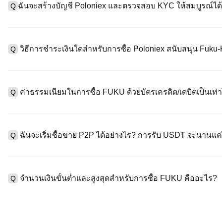
ฉันจะสร้างบัญชี Poloniex และตรวจสอบ KYC ให้สมบูรณ์ได้
Q
หากต้องการสร้างบัญชีผู้ใช้ กรุณาไปที่
หน้าลงทะเบียน
บนเว็บไซต์อย่
A
"ลงทะเบียน" ใช้อีเมลหรือหมายเลขโทรศัพท์ ตั้งรหัสผ่าน และตรวจสอบผ
วิธีการชำระเงินใดสำหรับการซื้อ Poloniex สนับสนุน Fuku
Q
"ความปลอดภัย" อัปโหลดเอกสาร Id ที่ถูกต้องของคุณ และถ่ายเซลฟี่เ
ชั่วโมง
A
Poloniex สนับสนุน: 1) บัตรเครดิต/เดบิต (Visa/MasterCard) สำหรับก
ที่มีเสถียรภาพ (เช่น USDT) จากผู้ใช้รายอื่นผ่าน escrow; 3) การโอนเงิ
ค่าธรรมเนียมในการซื้อ FUKU ด้วยบัตรเครดิต/เดบิตเป็นเท่า
Q
ซื้อขาย OTC สำหรับธุรกรรมขนาดใหญ่เกิน 100,000 USD พร้อมใบเสน
A
ค่าธรรมเนียมการชำระเงินผ่านบัตรเครดิตแตกต่างกันไปตามผู้ให้บริการบ
ข้อมูลใด ๆ ของบัตรของคุณ หลังจากซื้อ USDT ด้วยบัตรของคุณแล้ว ค
ฉันจะเริ่มซื้อขาย P2P ได้อย่างไร? การรับ USDT จะนานแ
Q
ธรรมเนียมการซื้อขายแบบสปอตมาตรฐาน (ต่ำถึง 0.05%) ใช้กับการซื
A
ไปที่หน้าซื้อขาย P2P เลือกโฆษณาของผู้ขาย (เช่น USDT) สร้างคำส
เป็นต้น) เมื่อผู้ขายยืนยันการรับเงิน USDT จะถูกปล่อยจาก escrow ไปยังก
จำนวนเงินขั้นต่ำและสูงสุดสำหรับการซื้อ FUKU คืออะไร?
Q
กับวิธีการชำระเงินและเวลาตอบสนองของผู้ขาย
A
ขีดจำกัดขั้นต่ำและสูงสุดแตกต่างกันขึ้นอยู่กับวิธีการซื้อและระดับก
ดอลลาร์โดยสูงสุดขึ้นอยู่กับผู้ให้บริการ ผู้ขาย P2P ส่วนใหญ่มีข้อกำห