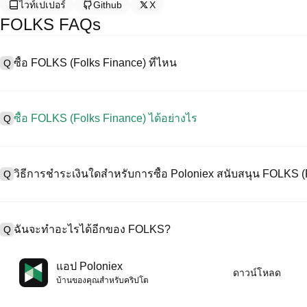
ไวท์เปเปอร์
Github
X
FOLKS FAQs
ซื้อ FOLKS (Folks Finance) ที่ไหน
Q
A
การแลกเปลี่ยนแบบรวมศูนย์ (CEX) เป็นหนึ่งในวิธีที่ง่ายที่สุดและน่าเชื่อ
อร์เฟซที่ใช้งานง่าย สภาพคล่องสูง และเครื่องมือการซื้อขายที่หลากหลา
ซื้อ FOLKS (Folks Finance) ได้อย่างไร
Q
การซื้อขายคริปโทเคอร์เรนซีที่หลากหลาย รวมทั้ง FOLKS, และให้ค่าธรร
ซื้อ Folks Finance บน CEX ดังนี้:
A
เริ่มต้นการเดินทางด้วยคริปโตของคุณกับ Poloniex แพลตฟอร์มที่ปลอด
1. สร้างบัญชีและตรวจสอบ KYC ให้สมบูรณ์
น์และทรัพย์สินดิจิทัลคุณภาพสูงมากมาย
วิธีการชำระเงินใดสำหรับการซื้อ Poloniex สนับสนุน FOLKS (
Q
2. ทุนในบัญชีของคุณด้วยเคอร์เรนซีเฟียตและคริปโทเคอร์เรนซี
3. ค้น FOLKS.
4. สั่งซื้อตลาด/จำกัดออร์เดอร์
A
Poloniex สนับสนุน:
1) บัตรเครดิต/เดบิต (เช่น Visa และ Mastercard) เพื่อซื้อเหรียญเสถียร 
ฉันจะทำอะไรได้อีกของ FOLKS?
Q
2) การซื้อขาย P2P เพื่อซื้อ USDT จากผู้ใช้รายอื่น ปกป้องโดยกลไกการค
3) การโอนเงินเข้าเคอร์เรนซีเฟียต เช่น USD ดำเนินการภายใน 1-3 ว
4) การซื้อขายแบบ OTC สำหรับการซื้อขายแต่ละบล็อกที่มากกว่า $100
A
คุณสามารถซื้อขายล่วงหน้ากับ USDT หรือ USDC
แอป Poloniex
ดาวน์โหลด
เพิ่มมูลค่าคริปโตของคุณด้วยผลตอบแทนแบบพาสซีฟ
บ้านของคุณสําหรับคริปโต