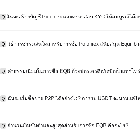
ฉันจะสร้างบัญชี Poloniex และตรวจสอบ KYC ให้สมบูรณ์ได้อย
Q
หากต้องการสร้างบัญชีผู้ใช้ กรุณาไปที่
หน้าลงทะเบียน
บนเว็บไซต์อย่าง
A
"ลงทะเบียน" ใช้อีเมลหรือหมายเลขโทรศัพท์ ตั้งรหัสผ่าน และตรวจสอบผ่า
วิธีการชำระเงินใดสำหรับการซื้อ Poloniex สนับสนุน Equilibr
Q
"ความปลอดภัย" อัปโหลดเอกสาร Id ที่ถูกต้องของคุณ และถ่ายเซลฟี่เพื
ชั่วโมง
A
Poloniex สนับสนุน: 1) บัตรเครดิต/เดบิต (Visa/MasterCard) สำหรับการซ
ที่มีเสถียรภาพ (เช่น USDT) จากผู้ใช้รายอื่นผ่าน escrow; 3) การโอนเงินผ
ค่าธรรมเนียมในการซื้อ EQB ด้วยบัตรเครดิต/เดบิตเป็นเท่าไหร
Q
ซื้อขาย OTC สำหรับธุรกรรมขนาดใหญ่เกิน 100,000 USD พร้อมใบเสนอร
A
ค่าธรรมเนียมการชำระเงินผ่านบัตรเครดิตแตกต่างกันไปตามผู้ให้บริการบุค
ข้อมูลใด ๆ ของบัตรของคุณ หลังจากซื้อ USDT ด้วยบัตรของคุณแล้ว คุณ
ฉันจะเริ่มซื้อขาย P2P ได้อย่างไร? การรับ USDT จะนานแค่ไ
Q
การซื้อขายแบบสปอตมาตรฐาน (ต่ำถึง 0.05%) ใช้กับการซื้อขาย EQB/US
A
ไปที่หน้าซื้อขาย P2P เลือกโฆษณาของผู้ขาย (เช่น USDT) สร้างคำสั่ง
เป็นต้น) เมื่อผู้ขายยืนยันการรับเงิน USDT จะถูกปล่อยจาก escrow ไปยังกระ
จำนวนเงินขั้นต่ำและสูงสุดสำหรับการซื้อ EQB คืออะไร?
Q
กับวิธีการชำระเงินและเวลาตอบสนองของผู้ขาย