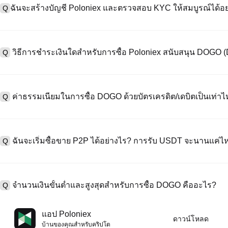
ฉันจะสร้างบัญชี Poloniex และตรวจสอบ KYC ให้สมบูรณ์ได้อย
Q
หากต้องการสร้างบัญชีผู้ใช้ กรุณาไปที่
หน้าลงทะเบียน
บนเว็บไซต์อย่าง
A
"ลงทะเบียน" ใช้อีเมลหรือหมายเลขโทรศัพท์ ตั้งรหัสผ่าน และตรวจสอบผ่า
วิธีการชำระเงินใดสำหรับการซื้อ Poloniex สนับสนุน DOGO
Q
"ความปลอดภัย" อัปโหลดเอกสาร Id ที่ถูกต้องของคุณ และถ่ายเซลฟี่เพื
ชั่วโมง
A
Poloniex สนับสนุน: 1) บัตรเครดิต/เดบิต (Visa/MasterCard) สำหรับการซ
ที่มีเสถียรภาพ (เช่น USDT) จากผู้ใช้รายอื่นผ่าน escrow; 3) การโอนเงินผ
ค่าธรรมเนียมในการซื้อ DOGO ด้วยบัตรเครดิต/เดบิตเป็นเท่าไ
Q
ซื้อขาย OTC สำหรับธุรกรรมขนาดใหญ่เกิน 100,000 USD พร้อมใบเสนอร
A
ค่าธรรมเนียมการชำระเงินผ่านบัตรเครดิตแตกต่างกันไปตามผู้ให้บริการบุค
ข้อมูลใด ๆ ของบัตรของคุณ หลังจากซื้อ USDT ด้วยบัตรของคุณแล้ว คุณ
ฉันจะเริ่มซื้อขาย P2P ได้อย่างไร? การรับ USDT จะนานแค่ไ
Q
ธรรมเนียมการซื้อขายแบบสปอตมาตรฐาน (ต่ำถึง 0.05%) ใช้กับการซื้อ
A
ไปที่หน้าซื้อขาย P2P เลือกโฆษณาของผู้ขาย (เช่น USDT) สร้างคำสั่ง
เป็นต้น) เมื่อผู้ขายยืนยันการรับเงิน USDT จะถูกปล่อยจาก escrow ไปยังกระ
จำนวนเงินขั้นต่ำและสูงสุดสำหรับการซื้อ DOGO คืออะไร?
Q
กับวิธีการชำระเงินและเวลาตอบสนองของผู้ขาย
A
ขีดจำกัดขั้นต่ำและสูงสุดแตกต่างกันขึ้นอยู่กับวิธีการซื้อและระดับการต
แอป Poloniex
ดาวน์โหลด
ดอลลาร์โดยสูงสุดขึ้นอยู่กับผู้ให้บริการ ผู้ขาย P2P ส่วนใหญ่มีข้อกำหนดก
บ้านของคุณสําหรับคริปโต