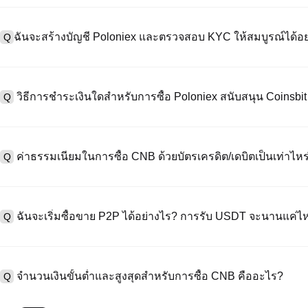
ฉันจะสร้างบัญชี Poloniex และตรวจสอบ KYC ให้สมบูรณ์ได้อย
Q
หากต้องการสร้างบัญชีผู้ใช้ กรุณาไปที่
หน้าลงทะเบียน
บนเว็บไซต์อย่าง
A
"ลงทะเบียน" ใช้อีเมลหรือหมายเลขโทรศัพท์ ตั้งรหัสผ่าน และตรวจสอบผ่า
วิธีการชำระเงินใดสำหรับการซื้อ Poloniex สนับสนุน Coinsbi
Q
"ความปลอดภัย" อัปโหลดเอกสาร Id ที่ถูกต้องของคุณ และถ่ายเซลฟี่เพื
ชั่วโมง
A
Poloniex สนับสนุน: 1) บัตรเครดิต/เดบิต (Visa/MasterCard) สำหรับการซ
ที่มีเสถียรภาพ (เช่น USDT) จากผู้ใช้รายอื่นผ่าน escrow; 3) การโอนเงินผ
ค่าธรรมเนียมในการซื้อ CNB ด้วยบัตรเครดิต/เดบิตเป็นเท่าไหร
Q
ซื้อขาย OTC สำหรับธุรกรรมขนาดใหญ่เกิน 100,000 USD พร้อมใบเสนอร
A
ค่าธรรมเนียมการชำระเงินผ่านบัตรเครดิตแตกต่างกันไปตามผู้ให้บริการบุค
ข้อมูลใด ๆ ของบัตรของคุณ หลังจากซื้อ USDT ด้วยบัตรของคุณแล้ว คุณ
ฉันจะเริ่มซื้อขาย P2P ได้อย่างไร? การรับ USDT จะนานแค่ไ
Q
การซื้อขายแบบสปอตมาตรฐาน (ต่ำถึง 0.05%) ใช้กับการซื้อขาย CNB/US
A
ไปที่หน้าซื้อขาย P2P เลือกโฆษณาของผู้ขาย (เช่น USDT) สร้างคำสั่ง
เป็นต้น) เมื่อผู้ขายยืนยันการรับเงิน USDT จะถูกปล่อยจาก escrow ไปยังกระ
จำนวนเงินขั้นต่ำและสูงสุดสำหรับการซื้อ CNB คืออะไร?
Q
กับวิธีการชำระเงินและเวลาตอบสนองของผู้ขาย