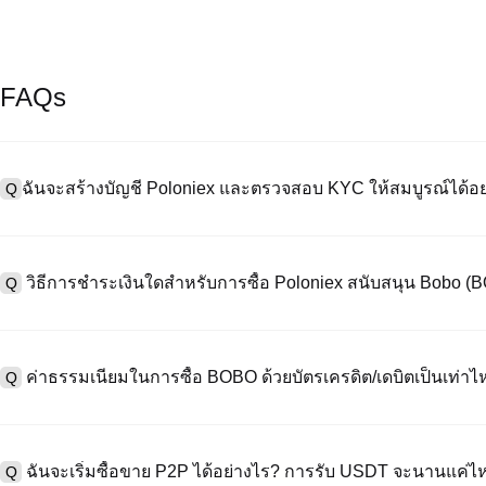
FAQs
ฉันจะสร้างบัญชี Poloniex และตรวจสอบ KYC ให้สมบูรณ์ได้อย
Q
หากต้องการสร้างบัญชีผู้ใช้ กรุณาไปที่
หน้าลงทะเบียน
บนเว็บไซต์อย่าง
A
"ลงทะเบียน" ใช้อีเมลหรือหมายเลขโทรศัพท์ ตั้งรหัสผ่าน และตรวจสอบผ่า
วิธีการชำระเงินใดสำหรับการซื้อ Poloniex สนับสนุน Bobo (
Q
"ความปลอดภัย" อัปโหลดเอกสาร Id ที่ถูกต้องของคุณ และถ่ายเซลฟี่เพื
ชั่วโมง
A
Poloniex สนับสนุน: 1) บัตรเครดิต/เดบิต (Visa/MasterCard) สำหรับการซ
ที่มีเสถียรภาพ (เช่น USDT) จากผู้ใช้รายอื่นผ่าน escrow; 3) การโอนเงินผ
ค่าธรรมเนียมในการซื้อ BOBO ด้วยบัตรเครดิต/เดบิตเป็นเท่าไห
Q
ซื้อขาย OTC สำหรับธุรกรรมขนาดใหญ่เกิน 100,000 USD พร้อมใบเสนอร
A
ค่าธรรมเนียมการชำระเงินผ่านบัตรเครดิตแตกต่างกันไปตามผู้ให้บริการบุค
ข้อมูลใด ๆ ของบัตรของคุณ หลังจากซื้อ USDT ด้วยบัตรของคุณแล้ว คุณ
ฉันจะเริ่มซื้อขาย P2P ได้อย่างไร? การรับ USDT จะนานแค่ไ
Q
ธรรมเนียมการซื้อขายแบบสปอตมาตรฐาน (ต่ำถึง 0.05%) ใช้กับการซื้อ