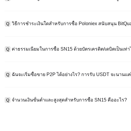
หากต้องการสร้างบัญชีผู้ใช้ กรุณาไปที่
หน้าลงทะเบียน
บนเว็บไซต์อย่
A
"ลงทะเบียน" ใช้อีเมลหรือหมายเลขโทรศัพท์ ตั้งรหัสผ่าน และตรวจสอบผ
วิธีการชำระเงินใดสำหรับการซื้อ Poloniex สนับสนุน BitQu
Q
"ความปลอดภัย" อัปโหลดเอกสาร Id ที่ถูกต้องของคุณ และถ่ายเซลฟี่เ
ชั่วโมง
A
Poloniex สนับสนุน: 1) บัตรเครดิต/เดบิต (Visa/MasterCard) สำหรับก
ที่มีเสถียรภาพ (เช่น USDT) จากผู้ใช้รายอื่นผ่าน escrow; 3) การโอนเงิ
ค่าธรรมเนียมในการซื้อ SN15 ด้วยบัตรเครดิต/เดบิตเป็นเท่า
Q
ซื้อขาย OTC สำหรับธุรกรรมขนาดใหญ่เกิน 100,000 USD พร้อมใบเสน
A
ค่าธรรมเนียมการชำระเงินผ่านบัตรเครดิตแตกต่างกันไปตามผู้ให้บริการบ
ข้อมูลใด ๆ ของบัตรของคุณ หลังจากซื้อ USDT ด้วยบัตรของคุณแล้ว ค
ฉันจะเริ่มซื้อขาย P2P ได้อย่างไร? การรับ USDT จะนานแ
Q
ธรรมเนียมการซื้อขายแบบสปอตมาตรฐาน (ต่ำถึง 0.05%) ใช้กับการซื
A
ไปที่หน้าซื้อขาย P2P เลือกโฆษณาของผู้ขาย (เช่น USDT) สร้างคำส
เป็นต้น) เมื่อผู้ขายยืนยันการรับเงิน USDT จะถูกปล่อยจาก escrow ไปยังก
จำนวนเงินขั้นต่ำและสูงสุดสำหรับการซื้อ SN15 คืออะไร?
Q
กับวิธีการชำระเงินและเวลาตอบสนองของผู้ขาย
A
ขีดจำกัดขั้นต่ำและสูงสุดแตกต่างกันขึ้นอยู่กับวิธีการซื้อและระดับก
ดอลลาร์โดยสูงสุดขึ้นอยู่กับผู้ให้บริการ ผู้ขาย P2P ส่วนใหญ่มีข้อกำห
มัดจำขั้นต่ำ 100 ดอลลาร์ คุณสามารถตรวจสอบแต่ละหน้าสำหรับขีดจำ