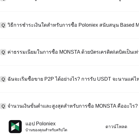
หากต้องการสร้างบัญชีผู้ใช้ กรุณาไปที่
หน้าลงทะเบียน
บนเว็บไซต์อย่าง
A
"ลงทะเบียน" ใช้อีเมลหรือหมายเลขโทรศัพท์ ตั้งรหัสผ่าน และตรวจสอบผ่า
วิธีการชำระเงินใดสำหรับการซื้อ Poloniex สนับสนุน Based
Q
"ความปลอดภัย" อัปโหลดเอกสาร Id ที่ถูกต้องของคุณ และถ่ายเซลฟี่เพื
ชั่วโมง
A
Poloniex สนับสนุน: 1) บัตรเครดิต/เดบิต (Visa/MasterCard) สำหรับการซ
ที่มีเสถียรภาพ (เช่น USDT) จากผู้ใช้รายอื่นผ่าน escrow; 3) การโอนเงินผ
ค่าธรรมเนียมในการซื้อ MONSTA ด้วยบัตรเครดิต/เดบิตเป็นเท่
Q
ซื้อขาย OTC สำหรับธุรกรรมขนาดใหญ่เกิน 100,000 USD พร้อมใบเสนอร
A
ค่าธรรมเนียมการชำระเงินผ่านบัตรเครดิตแตกต่างกันไปตามผู้ให้บริการบุค
ข้อมูลใด ๆ ของบัตรของคุณ หลังจากซื้อ USDT ด้วยบัตรของคุณแล้ว คุณ
ฉันจะเริ่มซื้อขาย P2P ได้อย่างไร? การรับ USDT จะนานแค่ไ
Q
ธรรมเนียมการซื้อขายแบบสปอตมาตรฐาน (ต่ำถึง 0.05%) ใช้กับการซื้
A
ไปที่หน้าซื้อขาย P2P เลือกโฆษณาของผู้ขาย (เช่น USDT) สร้างคำสั่ง
เป็นต้น) เมื่อผู้ขายยืนยันการรับเงิน USDT จะถูกปล่อยจาก escrow ไปยังกระ
จำนวนเงินขั้นต่ำและสูงสุดสำหรับการซื้อ MONSTA คืออะไร?
Q
กับวิธีการชำระเงินและเวลาตอบสนองของผู้ขาย
A
ขีดจำกัดขั้นต่ำและสูงสุดแตกต่างกันขึ้นอยู่กับวิธีการซื้อและระดับการต
แอป Poloniex
ดาวน์โหลด
ดอลลาร์โดยสูงสุดขึ้นอยู่กับผู้ให้บริการ ผู้ขาย P2P ส่วนใหญ่มีข้อกำหนดก
บ้านของคุณสําหรับคริปโต
มัดจำขั้นต่ำ 100 ดอลลาร์ คุณสามารถตรวจสอบแต่ละหน้าสำหรับขีดจำกัด