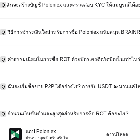
ฉันจะสร้างบัญชี Poloniex และตรวจสอบ KYC ให้สมบูรณ์ได้อย
Q
หากต้องการสร้างบัญชีผู้ใช้ กรุณาไปที่
หน้าลงทะเบียน
บนเว็บไซต์อย่าง
A
"ลงทะเบียน" ใช้อีเมลหรือหมายเลขโทรศัพท์ ตั้งรหัสผ่าน และตรวจสอบผ่า
วิธีการชำระเงินใดสำหรับการซื้อ Poloniex สนับสนุน BRAI
Q
"ความปลอดภัย" อัปโหลดเอกสาร Id ที่ถูกต้องของคุณ และถ่ายเซลฟี่เพื
ชั่วโมง
A
Poloniex สนับสนุน: 1) บัตรเครดิต/เดบิต (Visa/MasterCard) สำหรับการซ
ที่มีเสถียรภาพ (เช่น USDT) จากผู้ใช้รายอื่นผ่าน escrow; 3) การโอนเงินผ
ค่าธรรมเนียมในการซื้อ ROT ด้วยบัตรเครดิต/เดบิตเป็นเท่าไหร
Q
ซื้อขาย OTC สำหรับธุรกรรมขนาดใหญ่เกิน 100,000 USD พร้อมใบเสนอร
A
ค่าธรรมเนียมการชำระเงินผ่านบัตรเครดิตแตกต่างกันไปตามผู้ให้บริการบุค
ข้อมูลใด ๆ ของบัตรของคุณ หลังจากซื้อ USDT ด้วยบัตรของคุณแล้ว คุณ
ฉันจะเริ่มซื้อขาย P2P ได้อย่างไร? การรับ USDT จะนานแค่ไ
Q
การซื้อขายแบบสปอตมาตรฐาน (ต่ำถึง 0.05%) ใช้กับการซื้อขาย ROT/US
A
ไปที่หน้าซื้อขาย P2P เลือกโฆษณาของผู้ขาย (เช่น USDT) สร้างคำสั่ง
เป็นต้น) เมื่อผู้ขายยืนยันการรับเงิน USDT จะถูกปล่อยจาก escrow ไปยังกระ
จำนวนเงินขั้นต่ำและสูงสุดสำหรับการซื้อ ROT คืออะไร?
Q
กับวิธีการชำระเงินและเวลาตอบสนองของผู้ขาย
A
ขีดจำกัดขั้นต่ำและสูงสุดแตกต่างกันขึ้นอยู่กับวิธีการซื้อและระดับการต
แอป Poloniex
ดาวน์โหลด
ดอลลาร์โดยสูงสุดขึ้นอยู่กับผู้ให้บริการ ผู้ขาย P2P ส่วนใหญ่มีข้อกำหนดก
บ้านของคุณสําหรับคริปโต