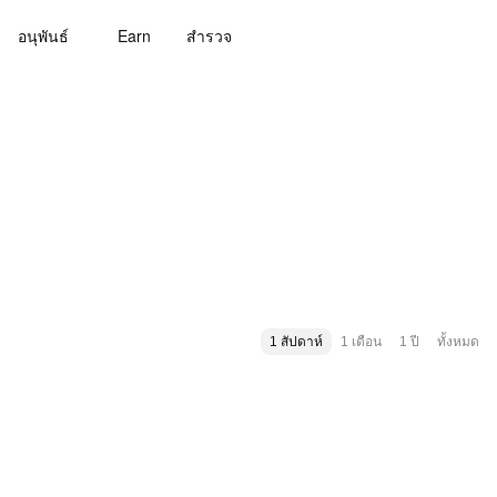
อนุพันธ์
Earn
สํารวจ
1 สัปดาห์
1 เดือน
1 ปี
ทั้งหมด