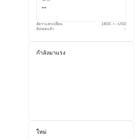
ได้รับ
อัตราแลกเปลี่ยน
1BOC = --USD
อัปเดตแล้ว
--
กำลังมาแรง
ใหม่