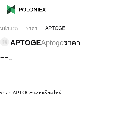
หน้าแรก
ราคา
APTOGE
APTOGE
Aptoge
ราคา
--
--
ราคา APTOGE แบบเรียลไทม์