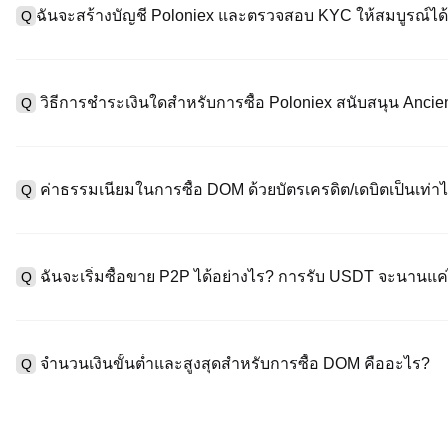
ฉันจะสร้างบัญชี Poloniex และตรวจสอบ KYC ให้สมบูรณ์ได้
Q
หากต้องการสร้างบัญชีผู้ใช้ กรุณาไปที่
หน้าลงทะเบียน
บนเว็บไซต์อย่
A
"ลงทะเบียน" ใช้อีเมลหรือหมายเลขโทรศัพท์ ตั้งรหัสผ่าน และตรวจสอบผ
วิธีการชำระเงินใดสำหรับการซื้อ Poloniex สนับสนุน Anci
Q
"ความปลอดภัย" อัปโหลดเอกสาร Id ที่ถูกต้องของคุณ และถ่ายเซลฟี่เ
ชั่วโมง
A
Poloniex สนับสนุน: 1) บัตรเครดิต/เดบิต (Visa/MasterCard) สำหรับก
ที่มีเสถียรภาพ (เช่น USDT) จากผู้ใช้รายอื่นผ่าน escrow; 3) การโอนเงิ
ค่าธรรมเนียมในการซื้อ DOM ด้วยบัตรเครดิต/เดบิตเป็นเท่าไ
Q
ซื้อขาย OTC สำหรับธุรกรรมขนาดใหญ่เกิน 100,000 USD พร้อมใบเสน
A
ค่าธรรมเนียมการชำระเงินผ่านบัตรเครดิตแตกต่างกันไปตามผู้ให้บริการบ
ข้อมูลใด ๆ ของบัตรของคุณ หลังจากซื้อ USDT ด้วยบัตรของคุณแล้ว 
ฉันจะเริ่มซื้อขาย P2P ได้อย่างไร? การรับ USDT จะนานแ
Q
การซื้อขายแบบสปอตมาตรฐาน (ต่ำถึง 0.05%) ใช้กับการซื้อขาย DOM
A
ไปที่หน้าซื้อขาย P2P เลือกโฆษณาของผู้ขาย (เช่น USDT) สร้างคำส
เป็นต้น) เมื่อผู้ขายยืนยันการรับเงิน USDT จะถูกปล่อยจาก escrow ไปยังก
จำนวนเงินขั้นต่ำและสูงสุดสำหรับการซื้อ DOM คืออะไร?
Q
กับวิธีการชำระเงินและเวลาตอบสนองของผู้ขาย
A
ขีดจำกัดขั้นต่ำและสูงสุดแตกต่างกันขึ้นอยู่กับวิธีการซื้อและระดับก
ดอลลาร์โดยสูงสุดขึ้นอยู่กับผู้ให้บริการ ผู้ขาย P2P ส่วนใหญ่มีข้อกำห