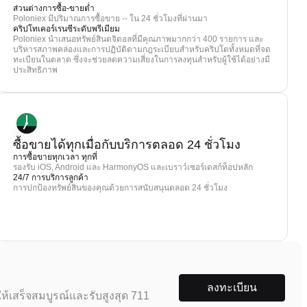
ส่วนต่างการซื้อ-ขายต่ำ
Poloniex มีปริมาณการซื้อขาย -- ใน 24 ชั่วโมงที่ผ่านมา
คริปโทเคอร์เรนซีระดับพรีเมียม
Poloniex นำเสนอทรัพย์สินดจิตอลที่มีคุณภาพมากกว่า 400 รายการ และ
บริหารสภาพคล่องและการปฏิบัติตามกฎระเบียบสำหรับคริปโตทั้งหมดที่จด
ทะเบียนในตลาด ซึ่งจะช่วยลดความเสี่ยงในการลงทุนสำหรับผู้ใช้ได้อย่างมี
ประสิทธิภาพ
ซื้อขายได้ทุกเมื่อกับบริการตลอด 24 ชั่วโมง
การซื้อขายทุกเวลา ทุกที่
รองรับ iOS, Android และ HarmonyOS และเบราว์เซอร์เดสก์ท็อปหลัก
24/7 การบริการลูกค้า
การปกป้องทรัพย์สินของคุณด้วยการสนับสนุนตลอด 24 ชั่วโมง
ลงทะเบียน
ห้เสร็จสมบูรณ์และรับสูงสุด 711