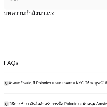
บทความกำลังมาแรง
FAQs
ฉันจะสร้างบัญชี Poloniex และตรวจสอบ KYC ให้สมบูรณ์ได้
Q
หากต้องการสร้างบัญชีผู้ใช้ กรุณาไปที่
หน้าลงทะเบียน
บนเว็บไซต์อย่
A
"ลงทะเบียน" ใช้อีเมลหรือหมายเลขโทรศัพท์ ตั้งรหัสผ่าน และตรวจสอบผ
วิธีการชำระเงินใดสำหรับการซื้อ Poloniex สนับสนุน Ams
Q
"ความปลอดภัย" อัปโหลดเอกสาร Id ที่ถูกต้องของคุณ และถ่ายเซลฟี่เ