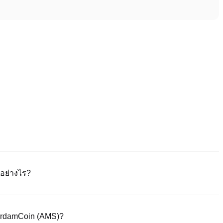
อย่างไร?
างเป็นทางการของเรา หรือดาวน์โหลดแอพ Poloniex (iOS/Android) คลิก
่านลิงก์ยืนยันหรือรหัส Sms หลังจากลงทะเบียนแล้ว ไปที่ "การตั้งค่า" >
terdamCoin (AMS)?
พื่อตรวจสอบ KYC ให้เสร็จสมบูรณ์ กระบวนการนี้มักจะใช้เวลา 24-48