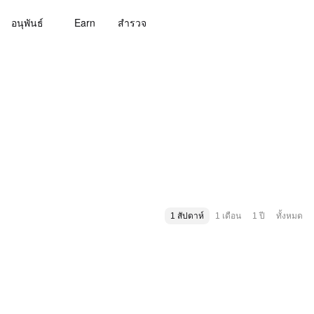
อนุพันธ์
Earn
สํารวจ
1 สัปดาห์
1 เดือน
1 ปี
ทั้งหมด