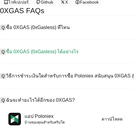
ไวท์เปเปอร์
Github
X
Facebook
0XGAS FAQs
ซื้อ 0XGAS (0xGasless) ที่ไหน
Q
A
การแลกเปลี่ยนแบบรวมศูนย์ (CEX) เป็นหนึ่งในวิธีที่ง่ายที่สุดและน่าเชื่อ
ใช้งานง่าย สภาพคล่องสูง และเครื่องมือการซื้อขายที่หลากหลายเพื่อลด
ซื้อ 0XGAS (0xGasless) ได้อย่างไร
Q
ขายคริปโทเคอร์เรนซีที่หลากหลาย รวมทั้ง 0XGAS, และให้ค่าธรรมเนียม
ซื้อ 0xGasless บน CEX ดังนี้:
A
เริ่มต้นการเดินทางด้วยคริปโตของคุณกับ Poloniex แพลตฟอร์มที่ปลอด
1. สร้างบัญชีและตรวจสอบ KYC ให้สมบูรณ์
และทรัพย์สินดิจิทัลคุณภาพสูงมากมาย
วิธีการชำระเงินใดสำหรับการซื้อ Poloniex สนับสนุน 0XGAS 
Q
2. ทุนในบัญชีของคุณด้วยเคอร์เรนซีเฟียตและคริปโทเคอร์เรนซี
3. ค้น 0XGAS.
4. สั่งซื้อตลาด/จำกัดออร์เดอร์
A
Poloniex สนับสนุน:
1) บัตรเครดิต/เดบิต (เช่น Visa และ Mastercard) เพื่อซื้อเหรียญเสถียร 
ฉันจะทำอะไรได้อีกของ 0XGAS?
Q
2) การซื้อขาย P2P เพื่อซื้อ USDT จากผู้ใช้รายอื่น ปกป้องโดยกลไกการค
3) การโอนเงินเข้าเคอร์เรนซีเฟียต เช่น USD ดำเนินการภายใน 1-3 ว
4) การซื้อขายแบบ OTC สำหรับการซื้อขายแต่ละบล็อกที่มากกว่า $100
A
คุณสามารถซื้อขายล่วงหน้ากับ USDT หรือ USDC
แอป Poloniex
ดาวน์โหลด
เพิ่มมูลค่าคริปโตของคุณด้วยผลตอบแทนแบบพาสซีฟ
บ้านของคุณสําหรับคริปโต