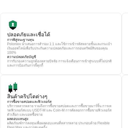
ปลอดภัยและเชื่อได้
การพิสูจนะฐานทุน
Poloniex นำเสนอการสำรอง 1:1 และใช้การเข้ารหัสหลายชั้นและกระเป๋า
เงินออฟไลน์เพื่อรับประกันความปลอดภัยและการถอนทรัพย์สินของคุณ
100%
ความปลอดภัยบัญชี
การรับรองความถูกต้องหลายปัจจัย การแจ้งเตือนการเข้าสู่ระบบที่ไม่ปกติ
และการป้องกันการจี้คุกกี้
สินค้าคริปโตต่างๆ
การซื้อขายสปอตและฟิวเจอร์ส
บริการหลากหลาย รวมถึงการซื้อขายสปอตและการซื้อขายมาร์จิ้น การเท
รดฟิวเจอร์สแบบ USDT-M และ Coin-M การคัดลอกการซื้อขายฟิวเจอร์ส
ตัวเลือก และบอทซื้อขาย
ผลตอบแทนสูง
ผลิตภัณฑ์การลงทุนเพื่อผลตอบแทนที่หลากหลาย ประกอบด้วย Flexible
Flexi Max และการสแตคกิ้ง