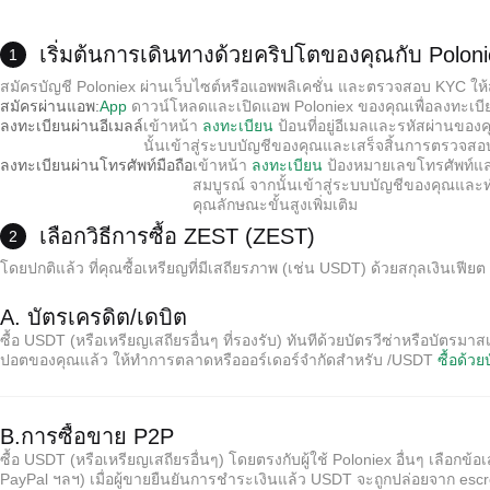
เริ่มต้นการเดินทางด้วยคริปโตของคุณกับ Polon
1
สมัครบัญชี Poloniex ผ่านเว็บไซต์หรือแอพพลิเคชั่น และตรวจสอบ KYC ให้สม
สมัครผ่านแอพ:
App
ดาวน์โหลดและเปิดแอพ Poloniex ของคุณเพื่อลงทะเบี
ลงทะเบียนผ่านอีเมลล์
เข้าหน้า
ลงทะเบียน
ป้อนที่อยู่อีเมลและรหัสผ่านของ
นั้นเข้าสู่ระบบบัญชีของคุณและเสร็จสิ้นการตรวจส
ลงทะเบียนผ่านโทรศัพท์มือถือ
เข้าหน้า
ลงทะเบียน
ป้องหมายเลขโทรศัพท์และร
สมบูรณ์ จากนั้นเข้าสู่ระบบบัญชีของคุณและ
คุณลักษณะขั้นสูงเพิ่มเติม
เลือกวิธีการซื้อ ZEST (ZEST)
2
โดยปกติแล้ว ที่คุณซื้อเหรียญที่มีเสถียรภาพ (เช่น USDT) ด้วยสกุลเงินเฟ
A. บัตรเครดิต/เดบิต
ซื้อ USDT (หรือเหรียญเสถียรอื่นๆ ที่รองรับ) ทันทีด้วยบัตรวีซ่าหรือบัตรมา
ปอตของคุณแล้ว ให้ทำการตลาดหรือออร์เดอร์จำกัดสำหรับ /USDT
ซื้อด้วย
B.การซื้อขาย P2P
ซื้อ USDT (หรือเหรียญเสถียรอื่นๆ) โดยตรงกับผู้ใช้ Poloniex อื่นๆ เลือ
PayPal ฯลฯ) เมื่อผู้ขายยืนยันการชำระเงินแล้ว USDT จะถูกปล่อยจาก esc