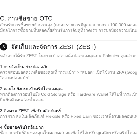
C. การซื้อขาย OTC
สำหรับการซื้อขายจำนวนสูง (แต่ละรายการมีมูลค่ามากกว่า 100,000 ดอลล
มีกลไกการซื้อขายที่ปลอดภัยสำหรับการจับคู่ที่รวดเร็ว การปกป้องความเป็
จัดเก็บและจัดการ ZEST (ZEST)
3
หลังจากได้รับ ZEST ในกระเป๋าสตางค์สปอตของคุณบน Poloniex คุณสาม
1.การจัดเก็บอย่างปลอดภัย
ตรวจสอบยอดคงเหลือของคุณที่ "กระเป๋า" > "สปอต" เปิดใช้งาน 2FA (Googl
"ความปลอดภัย"
2.ถอนไปยังกระเป๋าคริปโตของคุณ
*คำเตือน:
หากต้องการถอนไปยัง Cold Storage หรือ Hardware Wallet ให้ไปที่ 'กระเป๋
ไม่มีค่าธรรมเนียมขั้นกลาง; ผู้ขายตั้งราคา.
ยืนยันตัวตนสองขั้นตอน
การป้องกัน escrow ช่วยให้มั่นใจในการชำระเงินและการปล่อยตัวสำหรับทั้งสองฝ่าย
การชำระเงินมักจะใช้เวลา 15 นาทีถึง 2 ชั่วโมง (ขึ้นอยู่กับวิธีการชำระเงิน)
3.ติดตาม ZEST เพื่อรับผลิตภัณฑ์
การฝาก ลงในผลิตภัณฑ์ Flexible หรือ Fixed Earn ของเราเพื่อรับผลตอบแ
*คำเตือน:
4.ซื้อขายคริปโตอื่นมาก
ไม่มีค่าธรรมเนียมขั้นกลาง; ผู้ขายตั้งราคา.
ซื้อขายทรัพย์สินของคุณในตลาดสปอตเพื่อให้ได้เหรียญเสถียรหรือคริปโตเคอ
การป้องกัน escrow ช่วยให้มั่นใจในการชำระเงินและการปล่อยตัวสำหรับทั้งสองฝ่าย