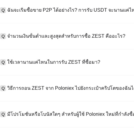
A
ค่าธรรมเนียมการชำระเงินผ่านบัตรเครดิตแตกต่างกันไปตามผู้ให้บริการบุค
ข้อมูลใด ๆ ของบัตรของคุณ หลังจากซื้อ USDT ด้วยบัตรของคุณแล้ว คุณ
ฉันจะเริ่มซื้อขาย P2P ได้อย่างไร? การรับ USDT จะนานแค่ไ
Q
ธรรมเนียมการซื้อขายแบบสปอตมาตรฐาน (ต่ำถึง 0.05%) ใช้กับการซื้อ
A
ไปที่หน้าซื้อขาย P2P เลือกโฆษณาของผู้ขาย (เช่น USDT) สร้างคำสั่ง
เป็นต้น) เมื่อผู้ขายยืนยันการรับเงิน USDT จะถูกปล่อยจาก escrow ไปยังกระ
จำนวนเงินขั้นต่ำและสูงสุดสำหรับการซื้อ ZEST คืออะไร?
Q
กับวิธีการชำระเงินและเวลาตอบสนองของผู้ขาย
A
ขีดจำกัดขั้นต่ำและสูงสุดแตกต่างกันขึ้นอยู่กับวิธีการซื้อและระดับการต
ดอลลาร์โดยสูงสุดขึ้นอยู่กับผู้ให้บริการ ผู้ขาย P2P ส่วนใหญ่มีข้อกำหนดก
ใช้เวลานานแค่ไหนในการรับ ZEST ที่ซื้อมา?
Q
มัดจำขั้นต่ำ 100 ดอลลาร์ คุณสามารถตรวจสอบแต่ละหน้าสำหรับขีดจำกัด
A
บัตรเครดิต/เดบิต: USDT ของคุณจะพร้อมใช้งานทันทีในกระเป๋าสตางค
จะได้รับเงิน USDT ภายใน 2 ชั่วโมงหลังจากที่ผู้ขายยืนยันการชำระเงิน
วิธีการถอน ZEST จาก Poloniex ไปยังกระเป๋าคริปโตของฉันได
Q
คุณเสร็จสิ้น คุณสามารถแลกเปลี่ยนเป็น USDT แล้วแลกเปลี่ยนกับ ZEST เ
A
ไปที่ "กระเป๋า" > " ถอนเงิน" เลือก ZEST วางที่อยู่กระเป๋าคุมข้อมูลภ
2FA ZEST มักจะมาถึงภายใน 10-30 นาที ขึ้นอยู่กับความแออัดของเครือข่าย 
มีโปรโมชั่นหรือโบนัสใดๆ สำหรับผู้ใช้ Poloniex ใหม่ที่กำลังซื
Q
A
ใช่ ในฐานะผู้ใช้ใหม่คุณสามารถได้รับรางวัลสูงสุด 100 USDT สำหรับก