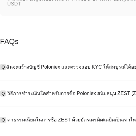
USDT
FAQs
ฉันจะสร้างบัญชี Poloniex และตรวจสอบ KYC ให้สมบูรณ์ได้อย
Q
หากต้องการสร้างบัญชีผู้ใช้ กรุณาไปที่
หน้าลงทะเบียน
บนเว็บไซต์อย่าง
A
"ลงทะเบียน" ใช้อีเมลหรือหมายเลขโทรศัพท์ ตั้งรหัสผ่าน และตรวจสอบผ่า
วิธีการชำระเงินใดสำหรับการซื้อ Poloniex สนับสนุน ZEST (
Q
"ความปลอดภัย" อัปโหลดเอกสาร Id ที่ถูกต้องของคุณ และถ่ายเซลฟี่เพื
ชั่วโมง
A
Poloniex สนับสนุน: 1) บัตรเครดิต/เดบิต (Visa/MasterCard) สำหรับการซ
ที่มีเสถียรภาพ (เช่น USDT) จากผู้ใช้รายอื่นผ่าน escrow; 3) การโอนเงินผ
ค่าธรรมเนียมในการซื้อ ZEST ด้วยบัตรเครดิต/เดบิตเป็นเท่าไห
Q
ซื้อขาย OTC สำหรับธุรกรรมขนาดใหญ่เกิน 100,000 USD พร้อมใบเสนอร