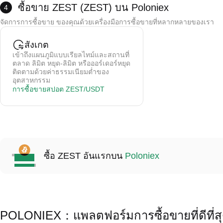
การชำระเงินมักจะใช้เวลา 15 นาทีถึง 2 ชั่วโมง (ขึ้นอยู่กับวิธีการชำระเงิน)
*คำเตือน:
ซื้อขาย ZEST (ZEST) บน Poloniex
4
การชำระเงินบัตรเครดิตได้รับการจัดการโดยฝ่ายที่สาม Poloniex ไม่ได้จัดเก็บข้อมูลการ์
จัดการการซื้อขาย ของคุณด้วยเครื่องมือการซื้อขายที่หลากหลายของเรา
ค่าธรรมเนียมการซื้อขาย 0.5-1.5% (ขึ้นอยู่กับผู้ให้บริการ)
คริปโตถูกเครดิตไปยังกระเป๋าเงินสปอตของคุณทันทีหลังจากการซื้อ
สังเกต
เข้าถึงแผนภูมิแบบเรียลไทม์และสถานที่
ตลาด ลิมิต หยุด-ลิมิต หรือออร์เดอร์หยุด
ติดตามด้วยค่าธรรมเนียมต่ำของ
อุตสาหกรรม
การซื้อขายสปอต ZEST/USDT
ซื้อ ZEST อันแรกบน
Poloniex
POLONIEX：แพลตฟอร์มการซื้อขายที่ดีที่ส