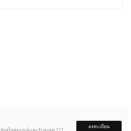
ลงทะเบียน
ห้เสร็จสมบูรณ์และรับสูงสุด 711