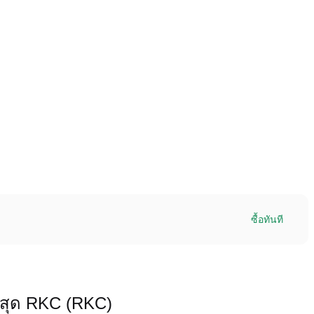
าร์ด
ซื้อทันที
่สุด RKC (RKC)