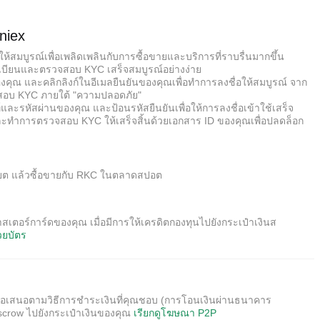
niex
้สมบูรณ์เพื่อเพลิดเพลินกับการซื้อขายและบริการที่ราบรื่นมากขึ้น
เบียนและตรวจสอบ KYC เสร็จสมบูรณ์อย่างง่าย
องคุณ และคลิกลิงก์ในอีเมลยืนยันของคุณเพื่อทำการลงชื่อให้สมบูรณ์ จาก
จสอบ KYC ภายใต้ "ความปลอดภัย"
ละรหัสผ่านของคุณ และป้อนรหัสยืนยันเพื่อให้การลงชื่อเข้าใช้เสร็จ
และทำการตรวจสอบ KYC ให้เสร็จสิ้นด้วยเอกสาร ID ของคุณเพื่อปลดล็อก
นเฟียต แล้วซื้อขายกับ RKC ในตลาดสปอต
รมาสเตอร์การ์ดของคุณ เมื่อมีการให้เครดิตกองทุนไปยังกระเป๋าเงินส
้วยบัตร
ือกข้อเสนอตามวิธีการชำระเงินที่คุณชอบ (การโอนเงินผ่านธนาคาร
escrow ไปยังกระเป๋าเงินของคุณ
เรียกดูโฆษณา P2P