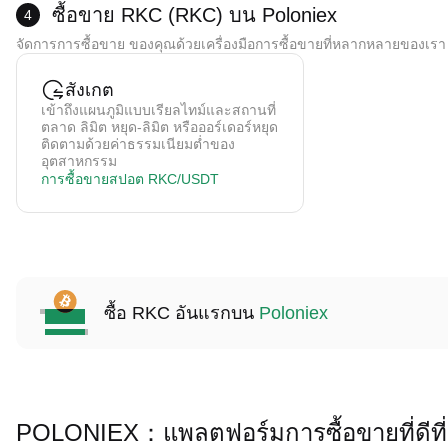
การชำระเงินมักจะใช้เวลา 15 นาทีถึง 2 ชั่วโมง (ขึ้นอยู่กับวิธีการชำระเงิน)
*คำเตือน:
ซื้อขาย RKC (RKC) บน Poloniex
4
การชำระเงินบัตรเครดิตได้รับการจัดการโดยฝ่ายที่สาม Poloniex ไม่ได้จัดเก็บข้อมูลก
จัดการการซื้อขาย ของคุณด้วยเครื่องมือการซื้อขายที่หลากหลายของเรา
ค่าธรรมเนียมการซื้อขาย 0.5-1.5% (ขึ้นอยู่กับผู้ให้บริการ)
คริปโตถูกเครดิตไปยังกระเป๋าเงินสปอตของคุณทันทีหลังจากการซื้อ
สังเกต
เข้าถึงแผนภูมิแบบเรียลไทม์และสถานที่
ตลาด ลิมิต หยุด-ลิมิต หรือออร์เดอร์หยุด
ติดตามด้วยค่าธรรมเนียมต่ำของ
อุตสาหกรรม
การซื้อขายสปอต RKC/USDT
ซื้อ RKC อันแรกบน
Poloniex
POLONIEX：แพลตฟอร์มการซื้อขายที่ดีที