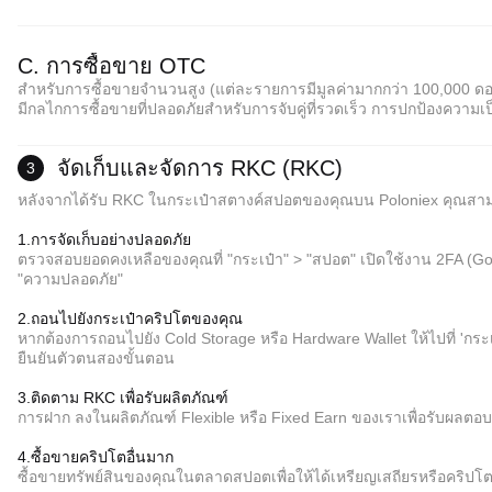
C. การซื้อขาย OTC
สำหรับการซื้อขายจำนวนสูง (แต่ละรายการมีมูลค่ามากกว่า 100,000 ดอ
มีกลไกการซื้อขายที่ปลอดภัยสำหรับการจับคู่ที่รวดเร็ว การปกป้องความ
จัดเก็บและจัดการ RKC (RKC)
3
หลังจากได้รับ RKC ในกระเป๋าสตางค์สปอตของคุณบน Poloniex คุณสา
1.การจัดเก็บอย่างปลอดภัย
ตรวจสอบยอดคงเหลือของคุณที่ "กระเป๋า" > "สปอต" เปิดใช้งาน 2FA (Goo
"ความปลอดภัย"
2.ถอนไปยังกระเป๋าคริปโตของคุณ
*คำเตือน:
หากต้องการถอนไปยัง Cold Storage หรือ Hardware Wallet ให้ไปที่ 'กระ
ไม่มีค่าธรรมเนียมขั้นกลาง; ผู้ขายตั้งราคา.
ยืนยันตัวตนสองขั้นตอน
การป้องกัน escrow ช่วยให้มั่นใจในการชำระเงินและการปล่อยตัวสำหรับทั้งสองฝ่าย
การชำระเงินมักจะใช้เวลา 15 นาทีถึง 2 ชั่วโมง (ขึ้นอยู่กับวิธีการชำระเงิน)
3.ติดตาม RKC เพื่อรับผลิตภัณฑ์
การฝาก ลงในผลิตภัณฑ์ Flexible หรือ Fixed Earn ของเราเพื่อรับผลตอ
*คำเตือน:
4.ซื้อขายคริปโตอื่นมาก
ไม่มีค่าธรรมเนียมขั้นกลาง; ผู้ขายตั้งราคา.
ซื้อขายทรัพย์สินของคุณในตลาดสปอตเพื่อให้ได้เหรียญเสถียรหรือคริปโตเ
การป้องกัน escrow ช่วยให้มั่นใจในการชำระเงินและการปล่อยตัวสำหรับทั้งสองฝ่าย