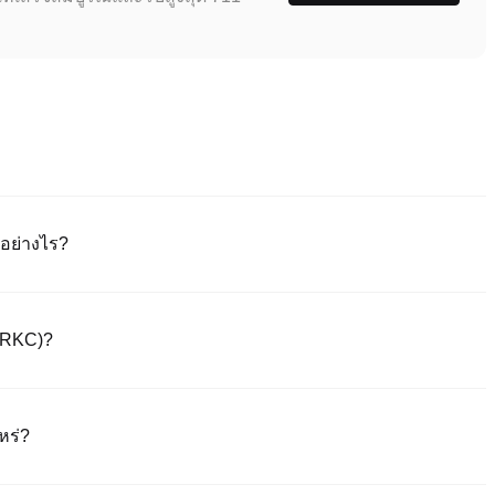
อย่างไร?
างเป็นทางการของเรา หรือดาวน์โหลดแอพ Poloniex (iOS/Android) คลิก
่านลิงก์ยืนยันหรือรหัส Sms หลังจากลงทะเบียนแล้ว ไปที่ "การตั้งค่า" >
 (RKC)?
พื่อตรวจสอบ KYC ให้เสร็จสมบูรณ์ กระบวนการนี้มักจะใช้เวลา 24-48
ารซื้อเหรียญเสถียรทันที (เช่น USDT) 2) การซื้อขาย P2P เพื่อซื้อเหรียญ
นผ่านธนาคาร (เงินฝาก fiat) ใน USD และ fiat อื่นๆ (1-3 วันทำการ) 4) การ
หร่?
อราคาที่กำหนดเอง