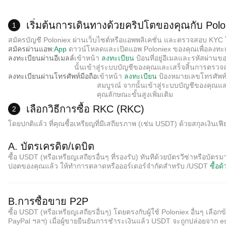
เริ่มต้นการเดินทางด้วยคริปโตของคุณกับ Polo
1
สมัครบัญชี Poloniex ผ่านเว็บไซต์หรือแอพพลิเคชั่น และตรวจสอบ KYC ให
สมัครผ่านแอพ:
App
ดาวน์โหลดและเปิดแอพ Poloniex ของคุณเพื่อลงทะ
ลงทะเบียนผ่านอีเมลล์
เข้าหน้า
ลงทะเบียน
ป้อนที่อยู่อีเมลและรหัสผ่านข
นั้นเข้าสู่ระบบบัญชีของคุณและเสร็จสิ้นการตรว
ลงทะเบียนผ่านโทรศัพท์มือถือ
เข้าหน้า
ลงทะเบียน
ป้องหมายเลขโทรศัพท์แ
สมบูรณ์ จากนั้นเข้าสู่ระบบบัญชีของคุณ
คุณลักษณะขั้นสูงเพิ่มเติม
เลือกวิธีการซื้อ RKC (RKC)
2
โดยปกติแล้ว ที่คุณซื้อเหรียญที่มีเสถียรภาพ (เช่น USDT) ด้วยสกุลเงิ
A. บัตรเครดิต/เดบิต
ซื้อ USDT (หรือเหรียญเสถียรอื่นๆ ที่รองรับ) ทันทีด้วยบัตรวีซ่าหรือบัต
ปอตของคุณแล้ว ให้ทำการตลาดหรือออร์เดอร์จำกัดสำหรับ /USDT
ซื้อด
B.การซื้อขาย P2P
ซื้อ USDT (หรือเหรียญเสถียรอื่นๆ) โดยตรงกับผู้ใช้ Poloniex อื่นๆ เล
PayPal ฯลฯ) เมื่อผู้ขายยืนยันการชำระเงินแล้ว USDT จะถูกปล่อยจาก 