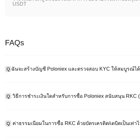
USDT
FAQs
ฉันจะสร้างบัญชี Poloniex และตรวจสอบ KYC ให้สมบูรณ์ได้
Q
หากต้องการสร้างบัญชีผู้ใช้ กรุณาไปที่
หน้าลงทะเบียน
บนเว็บไซต์อย่
A
"ลงทะเบียน" ใช้อีเมลหรือหมายเลขโทรศัพท์ ตั้งรหัสผ่าน และตรวจสอบผ
วิธีการชำระเงินใดสำหรับการซื้อ Poloniex สนับสนุน RKC
Q
"ความปลอดภัย" อัปโหลดเอกสาร Id ที่ถูกต้องของคุณ และถ่ายเซลฟี่เ
ชั่วโมง
A
Poloniex สนับสนุน: 1) บัตรเครดิต/เดบิต (Visa/MasterCard) สำหรับก
ที่มีเสถียรภาพ (เช่น USDT) จากผู้ใช้รายอื่นผ่าน escrow; 3) การโอนเงิ
ค่าธรรมเนียมในการซื้อ RKC ด้วยบัตรเครดิต/เดบิตเป็นเท่าไ
Q
ซื้อขาย OTC สำหรับธุรกรรมขนาดใหญ่เกิน 100,000 USD พร้อมใบเสน