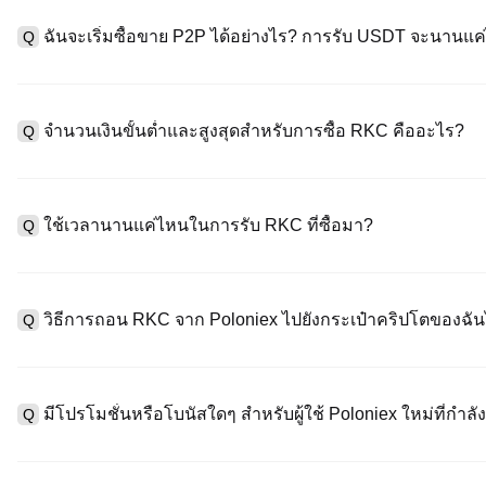
A
ค่าธรรมเนียมการชำระเงินผ่านบัตรเครดิตแตกต่างกันไปตามผู้ให้บริการบ
ข้อมูลใด ๆ ของบัตรของคุณ หลังจากซื้อ USDT ด้วยบัตรของคุณแล้ว ค
ฉันจะเริ่มซื้อขาย P2P ได้อย่างไร? การรับ USDT จะนานแ
Q
การซื้อขายแบบสปอตมาตรฐาน (ต่ำถึง 0.05%) ใช้กับการซื้อขาย RKC
A
ไปที่หน้าซื้อขาย P2P เลือกโฆษณาของผู้ขาย (เช่น USDT) สร้างคำส
เป็นต้น) เมื่อผู้ขายยืนยันการรับเงิน USDT จะถูกปล่อยจาก escrow ไปยังก
จำนวนเงินขั้นต่ำและสูงสุดสำหรับการซื้อ RKC คืออะไร?
Q
กับวิธีการชำระเงินและเวลาตอบสนองของผู้ขาย
A
ขีดจำกัดขั้นต่ำและสูงสุดแตกต่างกันขึ้นอยู่กับวิธีการซื้อและระดับก
ดอลลาร์โดยสูงสุดขึ้นอยู่กับผู้ให้บริการ ผู้ขาย P2P ส่วนใหญ่มีข้อกำห
ใช้เวลานานแค่ไหนในการรับ RKC ที่ซื้อมา?
Q
มัดจำขั้นต่ำ 100 ดอลลาร์ คุณสามารถตรวจสอบแต่ละหน้าสำหรับขีดจำ
A
บัตรเครดิต/เดบิต: USDT ของคุณจะพร้อมใช้งานทันทีในกระเป๋าสตา
จะได้รับเงิน USDT ภายใน 2 ชั่วโมงหลังจากที่ผู้ขายยืนยันการชำระเ
วิธีการถอน RKC จาก Poloniex ไปยังกระเป๋าคริปโตของฉัน
Q
คุณเสร็จสิ้น คุณสามารถแลกเปลี่ยนเป็น USDT แล้วแลกเปลี่ยนกับ RKC 
A
ไปที่ "กระเป๋า" > " ถอนเงิน" เลือก RKC วางที่อยู่กระเป๋าคุมข้อมู
2FA RKC มักจะมาถึงภายใน 10-30 นาที ขึ้นอยู่กับความแออัดของเครือข่าย
มีโปรโมชั่นหรือโบนัสใดๆ สำหรับผู้ใช้ Poloniex ใหม่ที่กำลั
Q
A
ใช่ ในฐานะผู้ใช้ใหม่คุณสามารถได้รับรางวัลสูงสุด 100 USDT สำหร