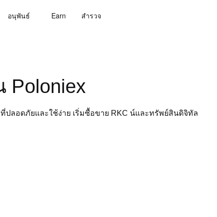
อนุพันธ์
Earn
สํารวจ
น Poloniex
ปลอดภัยและใช้ง่าย เริ่มซื้อขาย RKC น์และทรัพย์สินดิจิทัล