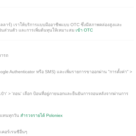
ลลาร์) เราให้บริการแบบมืออาชีพแบบ OTC ซึ่งมีสภาพคล่องสูงและ
เป็นส่วนตัว และการเพิ่มต้นทุนให้เหมาะสม
เข้า OTC
มารถ
gle Authenticator หรือ SMS) และเพิ่มรายการขาออกผ่าน "การตั้งค่า" >
เป๋า' > 'ถอน' เลือก ป้อนที่อยู่ภายนอกและยืนยันการถอนหลังจากผ่านการ
บแทนทุกวัน
สำรวจรายได้ Poloniex
คอร์เรนซีอื่นๆ