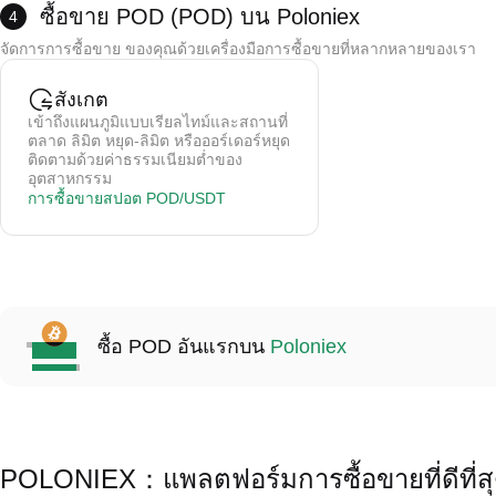
การชำระเงินมักจะใช้เวลา 15 นาทีถึง 2 ชั่วโมง (ขึ้นอยู่กับวิธีการชำระเงิน)
*คำเตือน:
ซื้อขาย POD (POD) บน Poloniex
4
การชำระเงินบัตรเครดิตได้รับการจัดการโดยฝ่ายที่สาม Poloniex ไม่ได้จัดเก็บข้อมูลการ์
จัดการการซื้อขาย ของคุณด้วยเครื่องมือการซื้อขายที่หลากหลายของเรา
ค่าธรรมเนียมการซื้อขาย 0.5-1.5% (ขึ้นอยู่กับผู้ให้บริการ)
คริปโตถูกเครดิตไปยังกระเป๋าเงินสปอตของคุณทันทีหลังจากการซื้อ
สังเกต
เข้าถึงแผนภูมิแบบเรียลไทม์และสถานที่
ตลาด ลิมิต หยุด-ลิมิต หรือออร์เดอร์หยุด
ติดตามด้วยค่าธรรมเนียมต่ำของ
อุตสาหกรรม
การซื้อขายสปอต POD/USDT
ซื้อ POD อันแรกบน
Poloniex
POLONIEX：แพลตฟอร์มการซื้อขายที่ดีที่