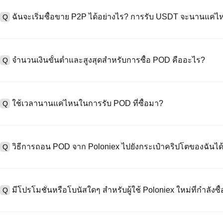
A
ค่าธรรมเนียมการชำระเงินผ่านบัตรเครดิตแตกต่างกันไปตามผู้ให้บริการบุค
ข้อมูลใด ๆ ของบัตรของคุณ หลังจากซื้อ USDT ด้วยบัตรของคุณแล้ว คุณ
ฉันจะเริ่มซื้อขาย P2P ได้อย่างไร? การรับ USDT จะนานแค่ไ
Q
การซื้อขายแบบสปอตมาตรฐาน (ต่ำถึง 0.05%) ใช้กับการซื้อขาย POD/US
A
ไปที่หน้าซื้อขาย P2P เลือกโฆษณาของผู้ขาย (เช่น USDT) สร้างคำสั่ง
เป็นต้น) เมื่อผู้ขายยืนยันการรับเงิน USDT จะถูกปล่อยจาก escrow ไปยังกระ
จำนวนเงินขั้นต่ำและสูงสุดสำหรับการซื้อ POD คืออะไร?
Q
กับวิธีการชำระเงินและเวลาตอบสนองของผู้ขาย
A
ขีดจำกัดขั้นต่ำและสูงสุดแตกต่างกันขึ้นอยู่กับวิธีการซื้อและระดับการต
ดอลลาร์โดยสูงสุดขึ้นอยู่กับผู้ให้บริการ ผู้ขาย P2P ส่วนใหญ่มีข้อกำหนดก
ใช้เวลานานแค่ไหนในการรับ POD ที่ซื้อมา?
Q
มัดจำขั้นต่ำ 100 ดอลลาร์ คุณสามารถตรวจสอบแต่ละหน้าสำหรับขีดจำกัด
A
บัตรเครดิต/เดบิต: USDT ของคุณจะพร้อมใช้งานทันทีในกระเป๋าสตางค
จะได้รับเงิน USDT ภายใน 2 ชั่วโมงหลังจากที่ผู้ขายยืนยันการชำระเงิน
วิธีการถอน POD จาก Poloniex ไปยังกระเป๋าคริปโตของฉันได
Q
คุณเสร็จสิ้น คุณสามารถแลกเปลี่ยนเป็น USDT แล้วแลกเปลี่ยนกับ POD เว
A
ไปที่ "กระเป๋า" > " ถอนเงิน" เลือก POD วางที่อยู่กระเป๋าคุมข้อมูลภา
2FA POD มักจะมาถึงภายใน 10-30 นาที ขึ้นอยู่กับความแออัดของเครือข่าย ต
มีโปรโมชั่นหรือโบนัสใดๆ สำหรับผู้ใช้ Poloniex ใหม่ที่กำลังซื
Q
A
ใช่ ในฐานะผู้ใช้ใหม่คุณสามารถได้รับรางวัลสูงสุด 100 USDT สำหรับก