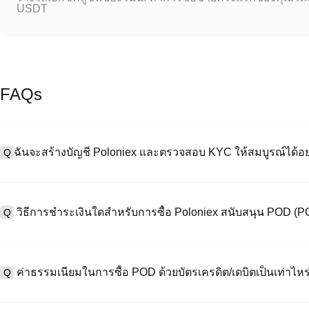
USDT
FAQs
ฉันจะสร้างบัญชี Poloniex และตรวจสอบ KYC ให้สมบูรณ์ได้อย
Q
หากต้องการสร้างบัญชีผู้ใช้ กรุณาไปที่
หน้าลงทะเบียน
บนเว็บไซต์อย่าง
A
"ลงทะเบียน" ใช้อีเมลหรือหมายเลขโทรศัพท์ ตั้งรหัสผ่าน และตรวจสอบผ่า
วิธีการชำระเงินใดสำหรับการซื้อ Poloniex สนับสนุน POD (
Q
"ความปลอดภัย" อัปโหลดเอกสาร Id ที่ถูกต้องของคุณ และถ่ายเซลฟี่เพื
ชั่วโมง
A
Poloniex สนับสนุน: 1) บัตรเครดิต/เดบิต (Visa/MasterCard) สำหรับการซ
ที่มีเสถียรภาพ (เช่น USDT) จากผู้ใช้รายอื่นผ่าน escrow; 3) การโอนเงินผ
ค่าธรรมเนียมในการซื้อ POD ด้วยบัตรเครดิต/เดบิตเป็นเท่าไหร
Q
ซื้อขาย OTC สำหรับธุรกรรมขนาดใหญ่เกิน 100,000 USD พร้อมใบเสนอร