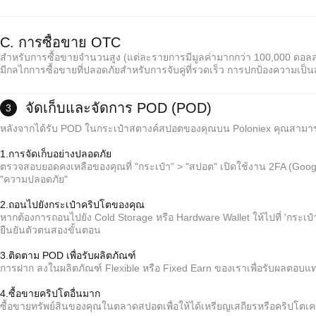
C. การซื้อขาย OTC
สำหรับการซื้อขายจำนวนสูง (แต่ละรายการมีมูลค่ามากกว่า 100,000 ดอลล
มีกลไกการซื้อขายที่ปลอดภัยสำหรับการจับคู่ที่รวดเร็ว การปกป้องความเป็
จัดเก็บและจัดการ POD (POD)
3
หลังจากได้รับ POD ในกระเป๋าสตางค์สปอตของคุณบน Poloniex คุณสามา
1.การจัดเก็บอย่างปลอดภัย
ตรวจสอบยอดคงเหลือของคุณที่ "กระเป๋า" > "สปอต" เปิดใช้งาน 2FA (Googl
"ความปลอดภัย"
2.ถอนไปยังกระเป๋าคริปโตของคุณ
*คำเตือน:
หากต้องการถอนไปยัง Cold Storage หรือ Hardware Wallet ให้ไปที่ 'กระเป๋
ไม่มีค่าธรรมเนียมขั้นกลาง; ผู้ขายตั้งราคา.
ยืนยันตัวตนสองขั้นตอน
การป้องกัน escrow ช่วยให้มั่นใจในการชำระเงินและการปล่อยตัวสำหรับทั้งสองฝ่าย
การชำระเงินมักจะใช้เวลา 15 นาทีถึง 2 ชั่วโมง (ขึ้นอยู่กับวิธีการชำระเงิน)
3.ติดตาม POD เพื่อรับผลิตภัณฑ์
การฝาก ลงในผลิตภัณฑ์ Flexible หรือ Fixed Earn ของเราเพื่อรับผลตอบแ
*คำเตือน:
4.ซื้อขายคริปโตอื่นมาก
ไม่มีค่าธรรมเนียมขั้นกลาง; ผู้ขายตั้งราคา.
ซื้อขายทรัพย์สินของคุณในตลาดสปอตเพื่อให้ได้เหรียญเสถียรหรือคริปโตเคอ
การป้องกัน escrow ช่วยให้มั่นใจในการชำระเงินและการปล่อยตัวสำหรับทั้งสองฝ่าย