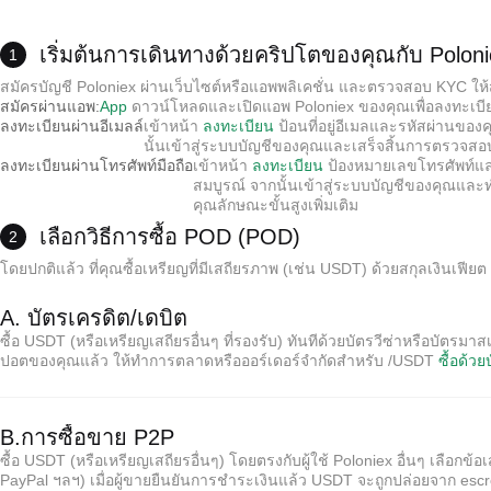
เริ่มต้นการเดินทางด้วยคริปโตของคุณกับ Polon
1
สมัครบัญชี Poloniex ผ่านเว็บไซต์หรือแอพพลิเคชั่น และตรวจสอบ KYC ให้สม
สมัครผ่านแอพ:
App
ดาวน์โหลดและเปิดแอพ Poloniex ของคุณเพื่อลงทะเบี
ลงทะเบียนผ่านอีเมลล์
เข้าหน้า
ลงทะเบียน
ป้อนที่อยู่อีเมลและรหัสผ่านของ
นั้นเข้าสู่ระบบบัญชีของคุณและเสร็จสิ้นการตรวจส
ลงทะเบียนผ่านโทรศัพท์มือถือ
เข้าหน้า
ลงทะเบียน
ป้องหมายเลขโทรศัพท์และร
สมบูรณ์ จากนั้นเข้าสู่ระบบบัญชีของคุณและ
คุณลักษณะขั้นสูงเพิ่มเติม
เลือกวิธีการซื้อ POD (POD)
2
โดยปกติแล้ว ที่คุณซื้อเหรียญที่มีเสถียรภาพ (เช่น USDT) ด้วยสกุลเงินเฟ
A. บัตรเครดิต/เดบิต
ซื้อ USDT (หรือเหรียญเสถียรอื่นๆ ที่รองรับ) ทันทีด้วยบัตรวีซ่าหรือบัตรมา
ปอตของคุณแล้ว ให้ทำการตลาดหรือออร์เดอร์จำกัดสำหรับ /USDT
ซื้อด้วย
B.การซื้อขาย P2P
ซื้อ USDT (หรือเหรียญเสถียรอื่นๆ) โดยตรงกับผู้ใช้ Poloniex อื่นๆ เลือ
PayPal ฯลฯ) เมื่อผู้ขายยืนยันการชำระเงินแล้ว USDT จะถูกปล่อยจาก esc