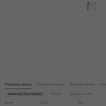
Открытые заказы
История ордеров
История сделок
Акт
Лимитный | Рыночный(0)
TP/SL(0)
Трейлинг-стоп(0)
Время
Пара
Тип