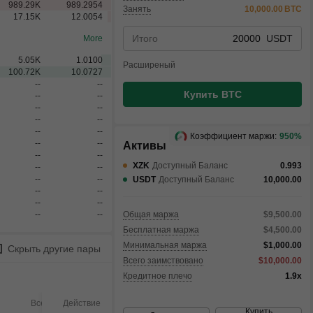
989.29
K
989.2954
Занять
10,000.00
BTC
17.15
K
12.0054
Итого
USDT
More
5.05
K
1.0100
Расширеный
100.72
K
10.0727
--
--
Купить BTC
--
--
--
--
--
--
--
--
Коэффициент маржи:
950%
--
--
Активы
--
--
XZK
Доступный Баланс
0.993
--
--
--
--
USDT
Доступный Баланс
10,000.00
--
--
--
--
--
--
Общая маржа
$9,500.00
Бесплатная маржа
$4,500.00
Минимальная маржа
$1,000.00
Скрыть другие пары
Всего заимствовано
$10,000.00
Кредитное плечо
1.9x
Всего
Действие
Исполнено
Не исп
Купить