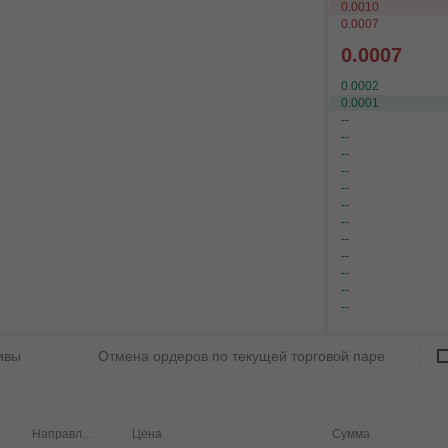
0.0010
0.0007
0.0007
0.0002
0.0001
--
--
--
--
--
--
--
--
--
--
--
--
ивы
Отмена ордеров по текущей торговой паре
Направление
Цена
Сумма