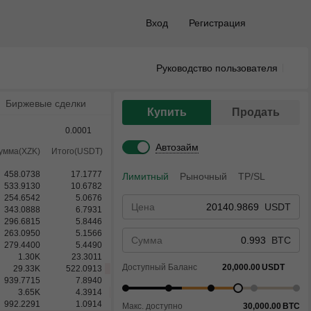
Вход
Регистрация
Руководство пользователя
Биржевые сделки
Купить
Продать
0.0001
Автозайм
умма(XZK)
Итого(USDT)
458.0738
17.1777
Лимитный
Рыночный
TP/SL
533.9130
10.6782
254.6542
5.0676
Цена
USDT
343.0888
6.7931
296.6815
5.8446
263.0950
5.1566
Сумма
BTC
279.4400
5.4490
1.30
K
23.3011
Доступный Баланс
20,000.00
USDT
29.33
K
522.0913
939.7715
7.8940
3.65
K
4.3914
992.2291
1.0914
Макс. доступно
30,000.00
BTC