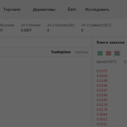
Торговля
Деривативы
Earn
Исследовать
 Высокая
24 Ч Низкая
24 ч Объем(XZK)
24 ч Сумма(USDT)
07
0.0007
0
0
Книга заказов
TradingView
глубины
Цена(USDT)
С
0.0375
0.0200
0.0199
0.0198
0.0197
0.0196
0.0195
0.0179
0.0178
0.0084
0.0012
0.0011