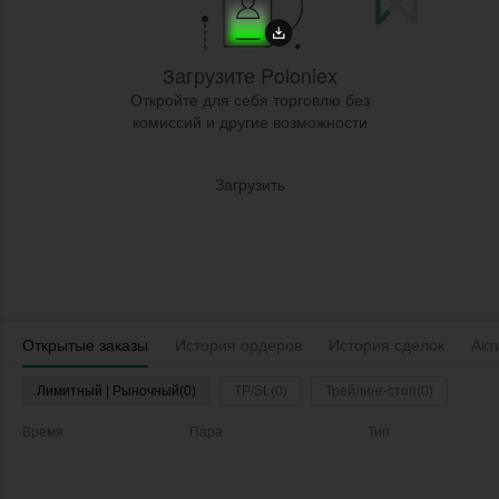
Загрузите Poloniex
Откройте для себя торговлю без
комиссий и другие возможности
Загрузить
Открытые заказы
История ордеров
История сделок
Акт
Лимитный | Рыночный(0)
TP/SL(0)
Трейлинг-стоп(0)
Время
Пара
Тип