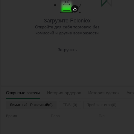
Загрузите Poloniex
Откройте для себя торговлю без
комиссий и другие возможности
Загрузить
Открытые заказы
История ордеров
История сделок
Акт
Лимитный | Рыночный(0)
TP/SL(0)
Трейлинг-стоп(0)
Время
Пара
Тип