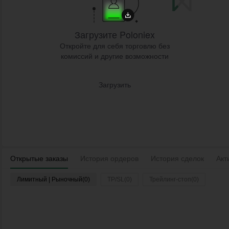
Загрузите Poloniex
Откройте для себя торговлю без
комиссий и другие возможности
Загрузить
Открытые заказы
История ордеров
История сделок
Акт
Лимитный | Рыночный(0)
TP/SL(0)
Трейлинг-стоп(0)
Войдите
Время
Пара
Тип