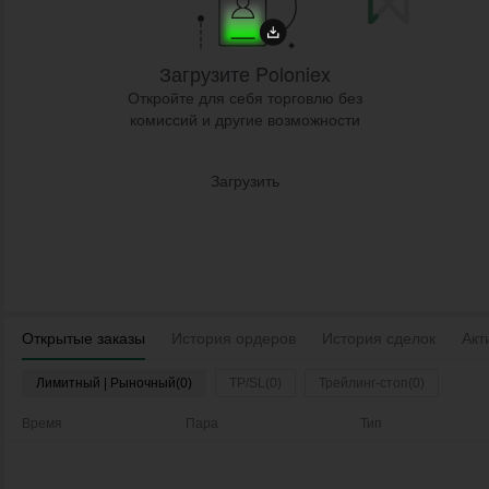
Загрузите Poloniex
Откройте для себя торговлю без
комиссий и другие возможности
Загрузить
Открытые заказы
История ордеров
История сделок
Акт
Лимитный | Рыночный(0)
TP/SL(0)
Трейлинг-стоп(0)
Время
Пара
Тип