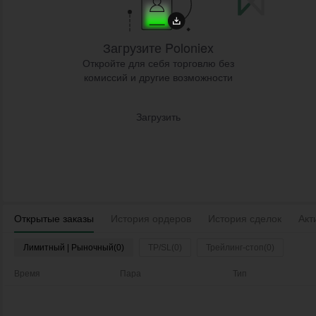
Загрузите Poloniex
Откройте для себя торговлю без
комиссий и другие возможности
Загрузить
Открытые заказы
История ордеров
История сделок
Акт
Лимитный | Рыночный(0)
TP/SL(0)
Трейлинг-стоп(0)
Время
Пара
Тип