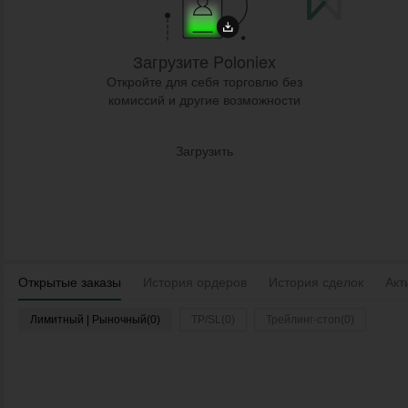
Загрузите Poloniex
Откройте для себя торговлю без
комиссий и другие возможности
Загрузить
Открытые заказы
История ордеров
История сделок
Акт
Лимитный | Рыночный(0)
TP/SL(0)
Трейлинг-стоп(0)
Войдите
Время
Пара
Тип