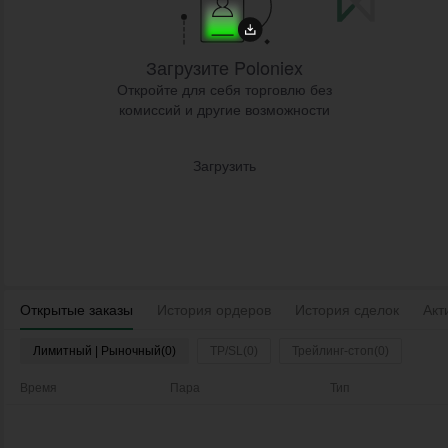
Загрузите Poloniex
Откройте для себя торговлю без
комиссий и другие возможности
Загрузить
Открытые заказы
История ордеров
История сделок
Акт
Лимитный | Рыночный(0)
TP/SL(0)
Трейлинг-стоп(0)
Время
Пара
Тип