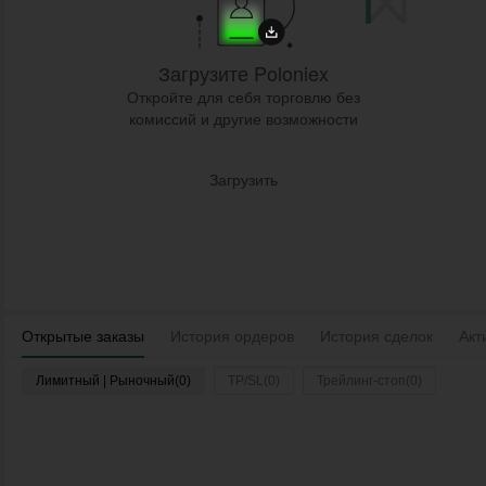
Загрузите Poloniex
Откройте для себя торговлю без
комиссий и другие возможности
Загрузить
Открытые заказы
История ордеров
История сделок
Акт
Лимитный | Рыночный(0)
TP/SL(0)
Трейлинг-стоп(0)
Войдите
Время
Пара
Тип