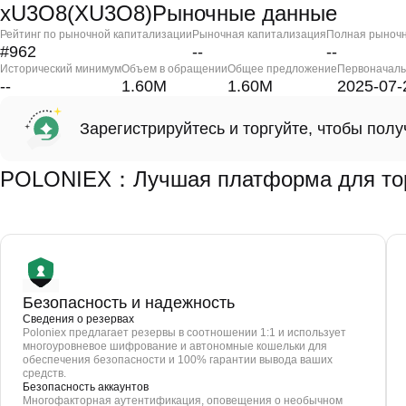
xU3O8(XU3O8)Рыночные данные
Рейтинг по рыночной капитализации
Рыночная капитализация
Полная рыночн
#962
--
--
Исторический минимум
Объем в обращении
Общее предложение
Первоначаль
--
1.60M
1.60M
2025-07-
Зарегистрируйтесь и торгуйте, чтобы пол
POLONIEX：Лучшая платформа для тор
Безопасность и надежность
Сведения о резервах
Poloniex предлагает резервы в соотношении 1:1 и использует
многоуровневое шифрование и автономные кошельки для
обеспечения безопасности и 100% гарантии вывода ваших
средств.
Безопасность аккаунтов
Многофакторная аутентификация, оповещения о необычном