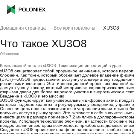
Домашняя страница
Все криптовалюты
XU3O8
Что такое XU3O8
Обновлено:
Комплексный анализ xU3O8: Токенизация инвестиций в уран
xU3O8 олицетворяет собой прорывное начинание, которое переоп
блокчейн. Как токен, который обозначает долевое владение физи
(U₃O₈)—xU3O8 предоставляет доступную альтернативу традицион
розничных инвесторов. Этот инновационный проект, основанный на 
доступ к урану, товару, который исторически характеризовался 
открывая двери для более широкого участия в энергетическом сект
Введение в xU3O8 и его миссию
xU3O8 функционирует как универсальный цифровой актив, предст
которые надежно хранятся в регулируемых учреждениях, управля
Основная цель проекта заключается в устранении значительных 
получить доступ к рынку урана. Это включает в себя значитель
инвестициям в размере примерно 7,2 миллиона долларов—которы
проекты. Используя технологию блокчейн, в частности блокчейн T
предоставляя инвесторам возможность приобретать долевые инвес
Создание xU3O8 происходит на фоне нарастающего глобального ди
альтернативах, при этом уран играет ключевую роль в переходе к