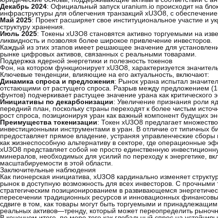
Декабрь 2024
: Официальный запуск uranium.io происходит на бло
инфраструктуры для облегчения транзакций xU3O8, с обеспечение
Май 2025
: Проект расширяет свое институциональное участие и у
структуру хранения.
Июль 2025
: Токены xU3O8 становятся активно торгуемыми на изв
ликвидность и позволяя более широкое привлечение инвесторов.
Каждый из этих этапов имеет решающее значение для установлени
рынке цифровых активов, связанных с реальными товарами.
Поддержка ядерной энергетики и полезность токенов
Фон, на котором функционирует xU3O8, характеризуется значите
Ключевые тенденции, влияющие на его актуальность, включают:
Динамика спроса и предложения
: Рынок урана испытал значите
отстающими от растущего спроса. Разрыв между предложением (15
фунтов) подчеркивает растущее значение урана как критического э
Инициативы по декарбонизации
: Увеличение признания роли яд
передний план, поскольку страны переходят к более чистым исто
рост спроса, позиционируя уран как важный компонент будущих эн
Преимущества токенизации
: Токен xU3O8 предлагает множеств
инвестиционными инструментами в уран. В отличие от типичных б
предоставляет прямое владение, устраняя управленческие сборы 
как жизнеспособную альтернативу в секторе, где операционные эф
xU3O8 представляет собой не просто единственную инвестиционную
минералов, необходимых для усилий по переходу к энергетике, вк
масштабируемости в этой области.
Заключительные наблюдения
Как пионерская инициатива, xU3O8 кардинально изменяет структ
рынок в доступную возможность для всех инвесторов. С прочными
стратегическим позиционированием в развивающемся энергетичес
пересечении традиционных ресурсов и инновационных финансовых 
сдвиге в том, как товары могут быть торгуемыми и принадлежащи
реальных активов—тренду, который может переопределить рыночн
В конечном итоге, по мере того как глобальный спрос на устойчив