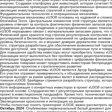
энергию. Создавая платформу для инвестиций, которая сочетает 
инновационными преимуществами децентрализованных финансов (
эволюцию инвестиционных стратегий в секторе товаров.
Фундаментальная технология и операционные механизмы
Операционные механизмы xU3O8 основаны на надежной и сложной
блокчейна Tezos. Центральным элементом этой структуры является
уровень отвечает за контроль фактических физических запасов ура
управлении долевым владением и распределением самих токенов. 
xU3O8 неразрывно связан с материальными запасами урана, что п
Физический уран хранится под строгим регуляторным контролем с
регулируемой в Великобритании компанией по цифровым активам. 
уровень безопасности, но и внушает доверие держателям токенов 
того, структура разработана для обеспечения возможностей торгов
более доступной, чем традиционные инвестиционные пути в товар
Для повышения удобства инвесторы могут приобретать токены xU3
транзакции могут выполняться без проблем через децентрализова
интеграции традиционных классов активов с цифровыми финансам
реальными товарами может предоставить инвесторам беспрецедентн
Руководство проектом и стратегическое развитие
Движущей силой инициативы xU3O8 является Артур Брейдман, заме
Его участие отражает приверженность к объединению инновационн
которое выходит за рамки цифровых валют в важные распределения
токеном xU3O8, Брейдман стремится разработать структуру, кото
методологиями блокчейн.
Хотя информация о конкретных инвесторах в проект xU3O8 остаетс
прочной основе. Сотрудничество с регуляторными органами и хран
проект в инвестиционном ландшафте. Кроме того, техническая под
разработке экосистемы Tezos, усиливает операционные возможност
Эволюционная хронология и интеграция на рынке
Чтобы полностью понять траекторию xU3O8, важно рассмотреть хро
Октябрь 2024
: Опубликован первоначальный белый документ для 
юридические основы, поддерживающие активы в соответствии с ан