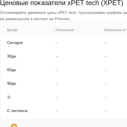
Ценовые показатели xPET tech (XPET)
Отслеживайте движение цены xPET tech, просматривая графики за 1
ее размещения в листинг на Poloniex.
Время
Изменение
Изменение в 
Сегодня
--
--
30дн
--
--
60дн
--
--
90дн
--
--
1г
--
--
С листинга
--
--