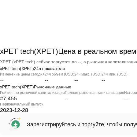
xPET tech(XPET)Цена в реальном врем
XPET (xPET tech) сейчас торгуется по --, а рыночная капитализация 
xPET tech(XPET)24ч показатели
Изменение цены сегодня
24ч объем (USD)
24ч макс. (USD)
24ч мин. (USD)
--
--
--
--
xPET tech(XPET)Рыночные данные
Рейтинг по рыночной капитализации
Полная рыночная капитализация
Истори
#7,455
--
--
Первоначальный выпуск
2023-12-28
Зарегистрируйтесь и торгуйте, чтобы пол