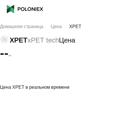
Домашняя страница
Цена
XPET
XPET
xPET tech
Цена
--
--
Цена XPET в реальном времени