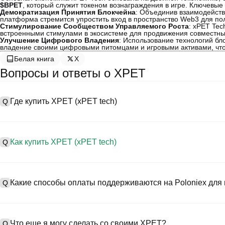
$BPET
, который служит токеном вознаграждения в игре. Ключевые
Демократизация Принятия Блокчейна
: Объединив взаимодейств
платформа стремится упростить вход в пространство Web3 для по
Стимулирование Сообществом Управляемого Роста
: xPET Tec
встроенными стимулами в экосистеме для продвижения совместны
Улучшение Цифрового Владения
: Использование технологий бл
владение своими цифровыми питомцами и игровыми активами, что
Белая книга
X
Вопросы и ответы о XPET
Где купить XPET (xPET tech)
Q
A
Централизованные биржи (CEXs) — это один из самых простых и
предоставляют удобные интерфейсы, высокую ликвидность и мн
Как купить XPET (xPET tech)
Q
Например, Poloniex поддерживает торговлю разнообразными кр
конкурентоспособные торговые комиссии.
A
Начните своё криптопутешествие за четыре шага с Poloniex, б
Процесс покупки xPET tech на CEX следующий:
торговать XPET (xPET tech) и широким спектром высококачеств
Какие способы оплаты поддерживаются на Poloniex для 
Q
1. Создайте учетную запись и пройдите KYC-верификацию.
2. Внесите средства на свой счет в фиатных валютах и криптов
3. Найдите в поиске XPET.
A
На Poloniex поддерживаются:
4. Разместите рыночный/лимитный ордер на покупку.
1) Кредитные/дебетовые карты (такие как Visa и Mastercard) д
Что еще я могу сделать со своими XPET?
Q