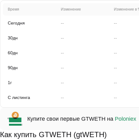
Время
Изменение
Изменение в 
Сегодня
--
--
30дн
--
--
60дн
--
--
90дн
--
--
1г
--
--
С листинга
--
--
Купите свои первые GTWETH на
Poloniex
Как купить GTWETH (gtWETH)