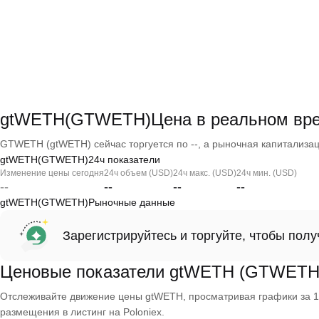
gtWETH(GTWETH)Цена в реальном вр
GTWETH (gtWETH) сейчас торгуется по --, а рыночная капитализаци
gtWETH(GTWETH)24ч показатели
Изменение цены сегодня
24ч объем (USD)
24ч макс. (USD)
24ч мин. (USD)
--
--
--
--
gtWETH(GTWETH)Рыночные данные
Зарегистрируйтесь и торгуйте, чтобы пол
Ценовые показатели gtWETH (GTWETH
Отслеживайте движение цены gtWETH, просматривая графики за 1 д
размещения в листинг на Poloniex.