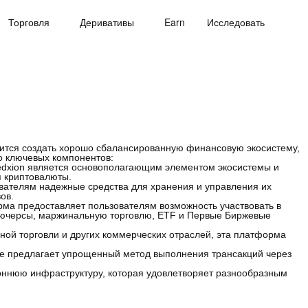
Торговля
Деривативы
Earn
Исследовать
емится создать хорошо сбалансированную финансовую экосистему,
о ключевых компонентов:
Zedxion является основополагающим элементом экосистемы и
я криптовалюты.
ователям надежные средства для хранения и управления их
ов.
ма предоставляет пользователям возможность участвовать в
ьючерсы, маржинальную торговлю, ETF и Первые Биржевые
чной торговли и других коммерческих отраслей, эта платформа
ие предлагает упрощенный метод выполнения трансакций через
роннюю инфраструктуру, которая удовлетворяет разнообразным