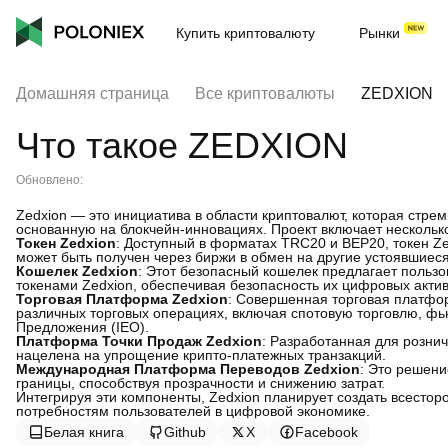
Купить криптовалюту
Рынки
Домашняя страница
Все криптовалюты
ZEDXION
Что такое ZEDXION
Обновлено:
Zedxion — это инициатива в области криптовалют, которая стр
основанную на блокчейн-инновациях. Проект включает нескольк
Токен Zedxion
: Доступный в форматах TRC20 и BEP20, токен 
может быть получен через биржи в обмен на другие устоявшиес
Кошелек Zedxion
: Этот безопасный кошелек предлагает польз
токенами Zedxion, обеспечивая безопасность их цифровых актив
Торговая Платформа Zedxion
: Совершенная торговая платфор
различных торговых операциях, включая спотовую торговлю, ф
Предложения (IEO).
Платформа Точки Продаж Zedxion
: Разработанная для розни
нацелена на упрощение крипто-платежных транзакций.
Международная Платформа Переводов Zedxion
: Это решен
границы, способствуя прозрачности и снижению затрат.
Интегрируя эти компоненты, Zedxion планирует создать всесто
потребностям пользователей в цифровой экономике.
Белая книга
Github
X
Facebook