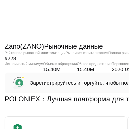
Zano(ZANO)Рыночные данные
Рейтинг по рыночной капитализации
Рыночная капитализация
Полная рын
#228
--
--
Исторический минимум
Объем в обращении
Общее предложение
Первонач
--
15.40M
15.40M
2020-0
Зарегистрируйтесь и торгуйте, чтобы п
POLONIEX：Лучшая платформа для то