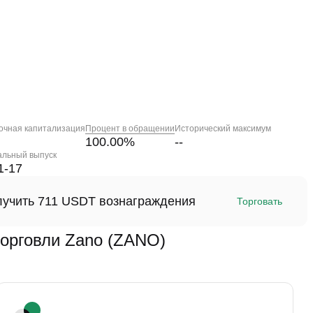
очная капитализация
Процент в обращении
Исторический максимум
100.00
%
--
альный выпуск
1-17
олучить 711 USDT вознаграждения
Торговать
рговли Zano (ZANO)