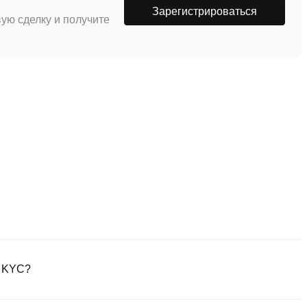
Зарегистрироваться
ую сделку и получите
у KYC?
ем официальном веб-сайте или загрузите приложение Poloniex