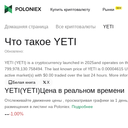
Купить криптовалюту
Рынки
Домашняя страница
Все криптовалюты
YETI
Что такое YETI
Обновлено:
YETI (YETI) is a cryptocurrency launched in 2025and operates on th
799,978,130.758494. The last known price of YETI is 0.00004615 USD 
active market(s) with $0.00 traded over the last 24 hours. More info
Белая книга
X
YETI(YETI)Цена в реальном времени
Отслеживайте движение цены , просматривая графики за 1 день, 
размещения в листинг на Poloniex.
Подробнее
--
-1.00%