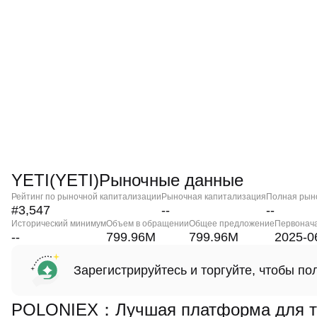
YETI(YETI)Рыночные данные
Рейтинг по рыночной капитализации
Рыночная капитализация
Полная рын
#3,547
--
--
Исторический минимум
Объем в обращении
Общее предложение
Первонач
--
799.96M
799.96M
2025-0
Зарегистрируйтесь и торгуйте, чтобы п
POLONIEX：Лучшая платформа для то