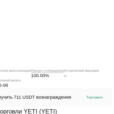
очная капитализация
Процент в обращении
Исторический максимум
100.00
%
--
альный выпуск
6-06
олучить 711 USDT вознаграждения
Торговать
рговли YETI (YETI)