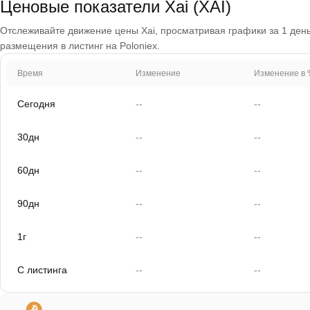
Ценовые показатели Xai (XAI)
Отслеживайте движение цены Xai, просматривая графики за 1 день,
размещения в листинг на Poloniex.
Время
Изменение
Изменение в 
Сегодня
--
--
30дн
--
--
60дн
--
--
90дн
--
--
1г
--
--
С листинга
--
--