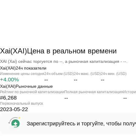
Xai(XAI)Цена в реальном времени
XAI (Xai) сейчас торгуется по --, а рыночная капитализация - --.
Xai(XAI)24ч показатели
Изменение цены сегодня
24ч объем (USD)
24ч макс. (USD)
24ч мин. (USD)
+4.00%
--
--
--
Xai(XAI)Рыночные данные
Рейтинг по рыночной капитализации
Полная рыночная капитализация
Истори
#6,268
--
--
Первоначальный выпуск
2023-05-22
Зарегистрируйтесь и торгуйте, чтобы пол