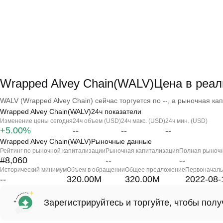
Wrapped Alvey Chain(WALV)Цена в реа
WALV (Wrapped Alvey Chain) сейчас торгуется по --, а рыночная кап
Wrapped Alvey Chain(WALV)24ч показатели
Изменение цены сегодня
24ч объем (USD)
24ч макс. (USD)
24ч мин. (USD)
+5.00%
--
--
--
Wrapped Alvey Chain(WALV)Рыночные данные
Рейтинг по рыночной капитализации
Рыночная капитализация
Полная рыночн
#8,060
--
--
Исторический минимум
Объем в обращении
Общее предложение
Первоначаль
--
320.00M
320.00M
2022-08-
Зарегистрируйтесь и торгуйте, чтобы пол