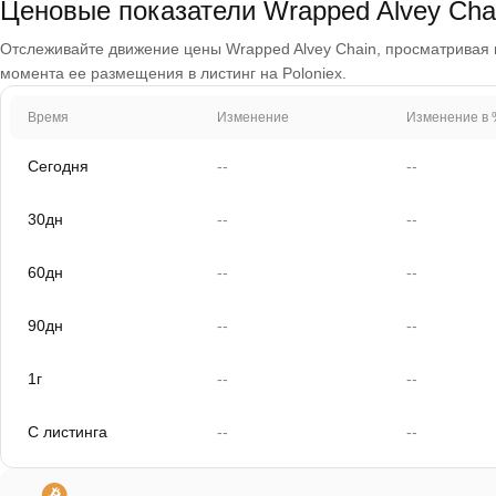
Ценовые показатели Wrapped Alvey Cha
Отслеживайте движение цены Wrapped Alvey Chain, просматривая гр
момента ее размещения в листинг на Poloniex.
Время
Изменение
Изменение в 
Сегодня
--
--
30дн
--
--
60дн
--
--
90дн
--
--
1г
--
--
С листинга
--
--